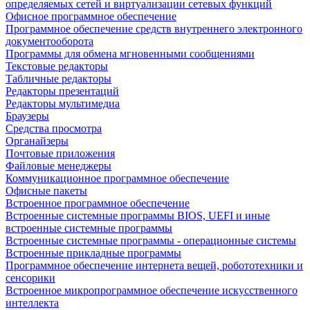
определяемых сетей и виртуализации сетевых функций
Офисное программное обеспечение
Программное обеспечение средств внутреннего электронного
документооборота
Программы для обмена мгновенными сообщениями
Текстовые редакторы
Табличные редакторы
Редакторы презентаций
Редакторы мультимедиа
Браузеры
Средства просмотра
Органайзеры
Почтовые приложения
Файловые менеджеры
Коммуникационное программное обеспечение
Офисные пакеты
Встроенное программное обеспечение
Встроенные системные программы BIOS, UEFI и иные
встроенные системные программы
Встроенные системные программы - операционные системы
Встроенные прикладные программы
Программное обеспечение интернета вещей, робототехники и
сенсорики
Встроенное микропрограммное обеспечение искусственного
интеллекта