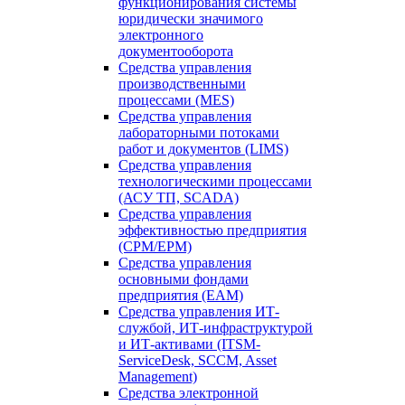
функционирования системы
юридически значимого
электронного
документооборота
Средства управления
производственными
процессами (MES)
Средства управления
лабораторными потоками
работ и документов (LIMS)
Средства управления
технологическими процессами
(АСУ ТП, SCADA)
Средства управления
эффективностью предприятия
(CPM/EPM)
Средства управления
основными фондами
предприятия (EAM)
Средства управления ИТ-
службой, ИТ-инфраструктурой
и ИТ-активами (ITSM-
ServiceDesk, SCCM, Asset
Management)
Средства электронной