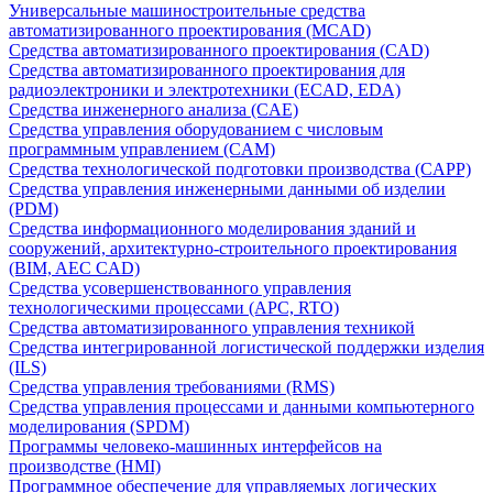
Универсальные машиностроительные средства
автоматизированного проектирования (MCAD)
Средства автоматизированного проектирования (CAD)
Средства автоматизированного проектирования для
радиоэлектроники и электротехники (ECAD, EDA)
Средства инженерного анализа (CAE)
Средства управления оборудованием с числовым
программным управлением (CAM)
Средства технологической подготовки производства (CAPP)
Средства управления инженерными данными об изделии
(PDM)
Средства информационного моделирования зданий и
сооружений, архитектурно-строительного проектирования
(BIM, AEC CAD)
Средства усовершенствованного управления
технологическими процессами (APC, RTO)
Средства автоматизированного управления техникой
Средства интегрированной логистической поддержки изделия
(ILS)
Средства управления требованиями (RMS)
Средства управления процессами и данными компьютерного
моделирования (SPDM)
Программы человеко-машинных интерфейсов на
производстве (HMI)
Программное обеспечение для управляемых логических