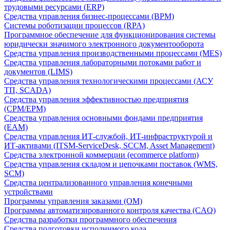
трудовыми ресурсами (ERP)
Средства управления бизнес-процессами (BPM)
Системы роботизации процессов (RPA)
Программное обеспечение для функционирования системы
юридически значимого электронного документооборота
Средства управления производственными процессами (MES)
Средства управления лабораторными потоками работ и
документов (LIMS)
Средства управления технологическими процессами (АСУ
ТП, SCADA)
Средства управления эффективностью предприятия
(CPM/EPM)
Средства управления основными фондами предприятия
(EAM)
Средства управления ИТ-службой, ИТ-инфраструктурой и
ИТ-активами (ITSM-ServiceDesk, SCCM, Asset Management)
Средства электронной коммерции (ecommerce platform)
Средства управления складом и цепочками поставок (WMS,
SCM)
Средства централизованного управления конечными
устройствами
Программы управления заказами (OM)
Программы автоматизированного контроля качества (CAQ)
Средства разработки программного обеспечения
Средства подготовки исполнимого кода