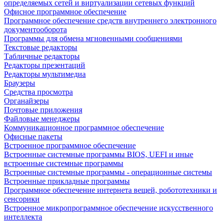
определяемых сетей и виртуализации сетевых функций
Офисное программное обеспечение
Программное обеспечение средств внутреннего электронного
документооборота
Программы для обмена мгновенными сообщениями
Текстовые редакторы
Табличные редакторы
Редакторы презентаций
Редакторы мультимедиа
Браузеры
Средства просмотра
Органайзеры
Почтовые приложения
Файловые менеджеры
Коммуникационное программное обеспечение
Офисные пакеты
Встроенное программное обеспечение
Встроенные системные программы BIOS, UEFI и иные
встроенные системные программы
Встроенные системные программы - операционные системы
Встроенные прикладные программы
Программное обеспечение интернета вещей, робототехники и
сенсорики
Встроенное микропрограммное обеспечение искусственного
интеллекта