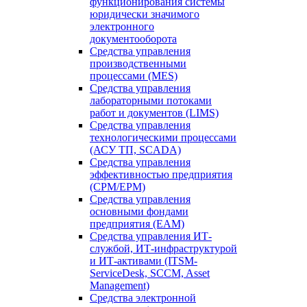
функционирования системы
юридически значимого
электронного
документооборота
Средства управления
производственными
процессами (MES)
Средства управления
лабораторными потоками
работ и документов (LIMS)
Средства управления
технологическими процессами
(АСУ ТП, SCADA)
Средства управления
эффективностью предприятия
(CPM/EPM)
Средства управления
основными фондами
предприятия (EAM)
Средства управления ИТ-
службой, ИТ-инфраструктурой
и ИТ-активами (ITSM-
ServiceDesk, SCCM, Asset
Management)
Средства электронной