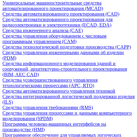
Универсальные машиностроительные средства
автоматизированного проектирования (MCAD)
Средства автоматизированного проектирования (CAD)
Средства автоматизированного проектирования для
радиоэлектроники и электротехники (ECAD, EDA)
Средства инженерного анализа (CAE)
Средства управления оборудованием с числовым
программным управлением (CAM)
Средства технологической подготовки производства (CAPP)
Средства управления инженерными данными об изделии
(PDM)
Средства информационного моделирования зданий и
сооружений, архитектурно-строительного проектирования
(BIM, AEC CAD)
Средства усовершенствованного управления
технологическими процессами (APC, RTO)
Средства автоматизированного управления техникой
Средства интегрированной логистической поддержки изделия
(ILS)
Средства управления требованиями (RMS)
Средства управления процессами и данными компьютерного
моделирования (SPDM)
Программы человеко-машинных интерфейсов на
производстве (HMI)
Программное обеспечение для управляемых логических