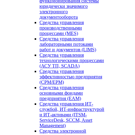
функционирования системы
юридически значимого
электронного
документооборота
Средства управления
производственными
процессами (MES)
Средства управления
лабораторными потоками
работ и документов (LIMS)
Средства управления
технологическими процессами
(АСУ ТП, SCADA)
Средства управления
эффективностью предприятия
(CPM/EPM)
Средства управления
основными фондами
предприятия (EAM)
Средства управления ИТ-
службой, ИТ-инфраструктурой
и ИТ-активами (ITSM-
ServiceDesk, SCCM, Asset
Management)
Средства электронной