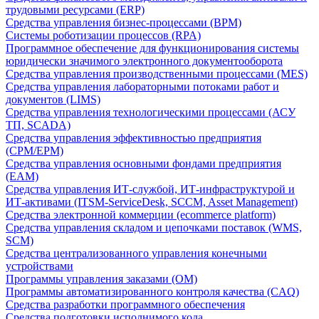
трудовыми ресурсами (ERP)
Средства управления бизнес-процессами (BPM)
Системы роботизации процессов (RPA)
Программное обеспечение для функционирования системы
юридически значимого электронного документооборота
Средства управления производственными процессами (MES)
Средства управления лабораторными потоками работ и
документов (LIMS)
Средства управления технологическими процессами (АСУ
ТП, SCADA)
Средства управления эффективностью предприятия
(CPM/EPM)
Средства управления основными фондами предприятия
(EAM)
Средства управления ИТ-службой, ИТ-инфраструктурой и
ИТ-активами (ITSM-ServiceDesk, SCCM, Asset Management)
Средства электронной коммерции (ecommerce platform)
Средства управления складом и цепочками поставок (WMS,
SCM)
Средства централизованного управления конечными
устройствами
Программы управления заказами (OM)
Программы автоматизированного контроля качества (CAQ)
Средства разработки программного обеспечения
Средства подготовки исполнимого кода