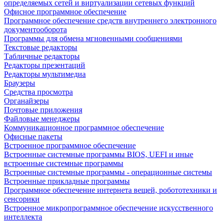
определяемых сетей и виртуализации сетевых функций
Офисное программное обеспечение
Программное обеспечение средств внутреннего электронного
документооборота
Программы для обмена мгновенными сообщениями
Текстовые редакторы
Табличные редакторы
Редакторы презентаций
Редакторы мультимедиа
Браузеры
Средства просмотра
Органайзеры
Почтовые приложения
Файловые менеджеры
Коммуникационное программное обеспечение
Офисные пакеты
Встроенное программное обеспечение
Встроенные системные программы BIOS, UEFI и иные
встроенные системные программы
Встроенные системные программы - операционные системы
Встроенные прикладные программы
Программное обеспечение интернета вещей, робототехники и
сенсорики
Встроенное микропрограммное обеспечение искусственного
интеллекта