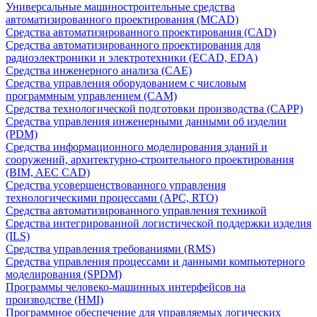
Универсальные машиностроительные средства
автоматизированного проектирования (MCAD)
Средства автоматизированного проектирования (CAD)
Средства автоматизированного проектирования для
радиоэлектроники и электротехники (ECAD, EDA)
Средства инженерного анализа (CAE)
Средства управления оборудованием с числовым
программным управлением (CAM)
Средства технологической подготовки производства (CAPP)
Средства управления инженерными данными об изделии
(PDM)
Средства информационного моделирования зданий и
сооружений, архитектурно-строительного проектирования
(BIM, AEC CAD)
Средства усовершенствованного управления
технологическими процессами (APC, RTO)
Средства автоматизированного управления техникой
Средства интегрированной логистической поддержки изделия
(ILS)
Средства управления требованиями (RMS)
Средства управления процессами и данными компьютерного
моделирования (SPDM)
Программы человеко-машинных интерфейсов на
производстве (HMI)
Программное обеспечение для управляемых логических