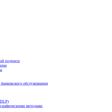
ной подписи
ации
ти
 банковского обслуживания
(DLP)
тографическими методами