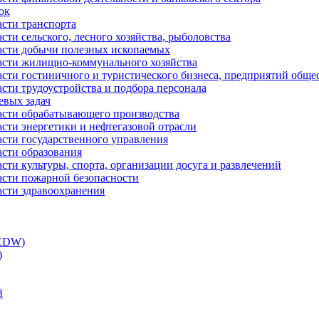
ок
асти транспорта
сти сельского, лесного хозяйства, рыболовства
ласти добычи полезных ископаемых
ласти жилищно-коммунального хозяйства
асти гостиничного и туристического бизнеса, предприятий обще
сти трудоустройства и подбора персонала
евых задач
ласти обрабатывающего производства
асти энергетики и нефтегазовой отрасли
асти государственного управления
асти образования
сти культуры, спорта, организации досуга и развлечений
асти пожарной безопасности
асти здравоохранения
(EDW)
)
й