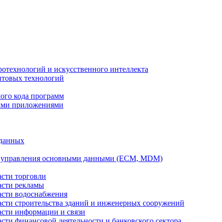
ротехнологий и искусственного интеллекта
антовых технологий
ого кода программ
ыми приложениями
 данных
а управления основными данными (ECM, MDM)
асти торговли
асти рекламы
асти водоснабжения
ласти строительства зданий и инженерных сооружений
асти информации и связи
асти финансовой деятельности и банковского сектора