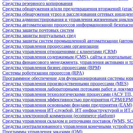
Средства резервного копирования
Средства обнаружения и/или предотвращения вторжений (атак
Средства обнаружения угроз и расследования сетевых инциден
Средства администрирования и управления жизненным цикло
Средства автоматизации процессов информационной безопасн
Средства защиты почтовых систем
Средства защиты виртуальных сред
Средства защиты систем промышленной автоматизации (автом
Средства управления процессами организации
Средства управления отношениями с клиентами (CRM)
Средства управления содержимым (CMS), сайты и портальные
Средства финансового менеджмента, управления активами и т
Средства управления бизнес-процессами (BPM)
Системы роботизации процессов (RPA)
Программное обеспечение для функционирования системы юри
Средства управления производственными процессами (MES)
Средства управления лабораторными потоками работ и докуме
Средства управления технологическими процессами (АСУ ТП
Средства управления эффективностью предприятия (CPM/EPM
Средства управления основными фондами предприятия (EAM)
Средства управления ИТ-службой, ИТ-инфраструктурой и ИТ-а
Средства электронной коммерции (ecommerce platform)
Средства управления складом и цепочками поставок (WMS, S
Средства централизованного управления конечными устройст
Программы управления заказами (OM)