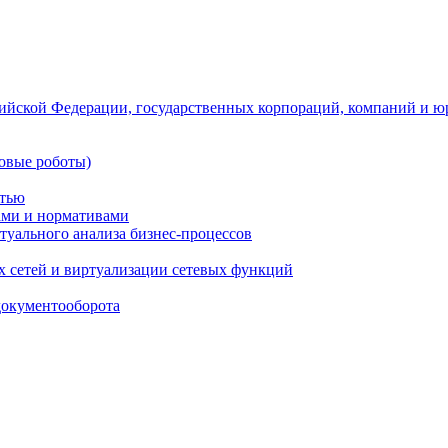
ийской Федерации, государственных корпораций, компаний и ю
овые роботы)
стью
тами и нормативами
туального анализа бизнес-процессов
 сетей и виртуализации сетевых функций
документооборота