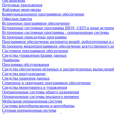
Органайзеры
Почтовые приложения
Файловые менеджеры
Коммуникационное программное обеспечение
Офисные пакеты
Встроенное программное обеспечение
Встроенные системные программы BIOS, UEFI и иные встрое
Встроенные системные программы - операционные системы
Встроенные прикладные программы
Программное обеспечение интернета вещей, робототехники и 
Встроенное микропрограммное обеспечение искусственного и
Системное программное обеспечение
Средства управления базами данных
Драйверы
Программы обслуживания
Средства обеспечения облачных и распределенных вычислени
Средства виртуализации
Средства хранения данных
Серверное и связующее программное обеспечение
Средства мониторинга и управления
Операционные системы общего назначения
Операционные системы реального времени
Мобильная операционная система
Системы контейнеризации и контейнеры
Сетевая операционная система