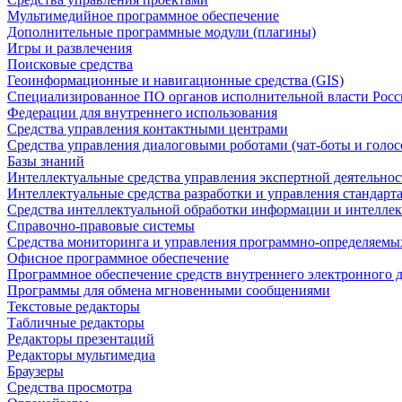
Мультимедийное программное обеспечение
Дополнительные программные модули (плагины)
Игры и развлечения
Поисковые средства
Геоинформационные и навигационные средства (GIS)
Специализированное ПО органов исполнительной власти Росс
Федерации для внутреннего использования
Средства управления контактными центрами
Средства управления диалоговыми роботами (чат-боты и голос
Базы знаний
Интеллектуальные средства управления экспертной деятельно
Интеллектуальные средства разработки и управления стандар
Средства интеллектуальной обработки информации и интеллек
Справочно-правовые системы
Средства мониторинга и управления программно-определяемых
Офисное программное обеспечение
Программное обеспечение средств внутреннего электронного 
Программы для обмена мгновенными сообщениями
Текстовые редакторы
Табличные редакторы
Редакторы презентаций
Редакторы мультимедиа
Браузеры
Средства просмотра