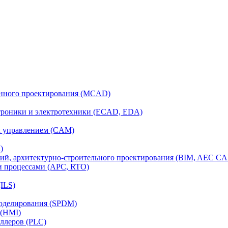
анного проектирования (MCAD)
ктроники и электротехники (ECAD, EDA)
м управлением (CAM)
)
ий, архитектурно-строительного проектирования (BIM, AEC C
и процессами (APC, RTO)
ILS)
моделирования (SPDM)
 (HMI)
ллеров (PLC)