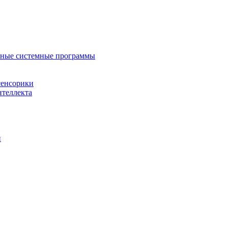
нные системные программы
сенсорики
нтеллекта
й