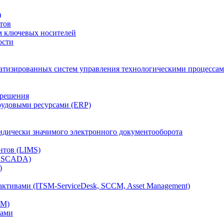
)
тов
м ключевых носителей
ости
атизированных систем управления технологическими процессам
 решения
рудовыми ресурсами (ERP)
дически значимого электронного документооборота
нтов (LIMS)
, SCADA)
)
ктивами (ITSM-ServiceDesk, SCCM, Asset Management)
CM)
вами