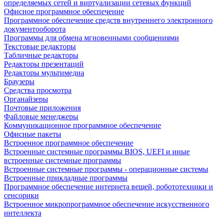
определяемых сетей и виртуализации сетевых функций
Офисное программное обеспечение
Программное обеспечение средств внутреннего электронного
документооборота
Программы для обмена мгновенными сообщениями
Текстовые редакторы
Табличные редакторы
Редакторы презентаций
Редакторы мультимедиа
Браузеры
Средства просмотра
Органайзеры
Почтовые приложения
Файловые менеджеры
Коммуникационное программное обеспечение
Офисные пакеты
Встроенное программное обеспечение
Встроенные системные программы BIOS, UEFI и иные
встроенные системные программы
Встроенные системные программы - операционные системы
Встроенные прикладные программы
Программное обеспечение интернета вещей, робототехники и
сенсорики
Встроенное микропрограммное обеспечение искусственного
интеллекта