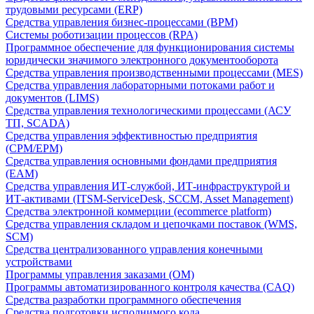
трудовыми ресурсами (ERP)
Средства управления бизнес-процессами (BPM)
Системы роботизации процессов (RPA)
Программное обеспечение для функционирования системы
юридически значимого электронного документооборота
Средства управления производственными процессами (MES)
Средства управления лабораторными потоками работ и
документов (LIMS)
Средства управления технологическими процессами (АСУ
ТП, SCADA)
Средства управления эффективностью предприятия
(CPM/EPM)
Средства управления основными фондами предприятия
(EAM)
Средства управления ИТ-службой, ИТ-инфраструктурой и
ИТ-активами (ITSM-ServiceDesk, SCCM, Asset Management)
Средства электронной коммерции (ecommerce platform)
Средства управления складом и цепочками поставок (WMS,
SCM)
Средства централизованного управления конечными
устройствами
Программы управления заказами (OM)
Программы автоматизированного контроля качества (CAQ)
Средства разработки программного обеспечения
Средства подготовки исполнимого кода