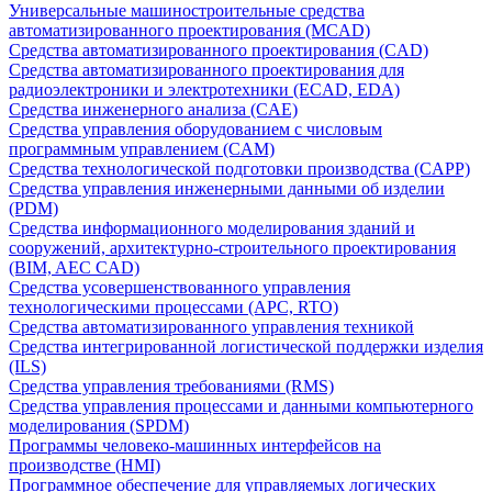
Универсальные машиностроительные средства
автоматизированного проектирования (MCAD)
Средства автоматизированного проектирования (CAD)
Средства автоматизированного проектирования для
радиоэлектроники и электротехники (ECAD, EDA)
Средства инженерного анализа (CAE)
Средства управления оборудованием с числовым
программным управлением (CAM)
Средства технологической подготовки производства (CAPP)
Средства управления инженерными данными об изделии
(PDM)
Средства информационного моделирования зданий и
сооружений, архитектурно-строительного проектирования
(BIM, AEC CAD)
Средства усовершенствованного управления
технологическими процессами (APC, RTO)
Средства автоматизированного управления техникой
Средства интегрированной логистической поддержки изделия
(ILS)
Средства управления требованиями (RMS)
Средства управления процессами и данными компьютерного
моделирования (SPDM)
Программы человеко-машинных интерфейсов на
производстве (HMI)
Программное обеспечение для управляемых логических