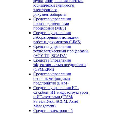
функционирования системы
юридически значимого
электронного
документооборота
Средства управления
производственными
процессами (MES)
Средства управления
лабораторными потоками
работ и документов (LIMS)
Средства управления
технологическими процессами
(АСУ ТП, SCADA)
Средства управления
эффективностью предприятия
(CPM/EPM)
Средства управления
основными фондами
предприятия (EAM)
Средства управления ИТ-
службой, ИТ-инфраструктурой
и ИТ-активами (ITSM-
ServiceDesk, SCCM, Asset
Management)
Средства электронной