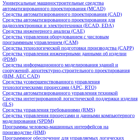
Универсальные машиностроительные средства
автоматизированного проектирования (MCAD)
Средства автоматизированного проектирования (CAD)
Средства автоматизированного проектирования для
радиоэлектроники и электротехники (ECAD, EDA)
Средства инженерного анализа (CAE)
Средства управления оборудованием с числовым
программным управлением (CAM)
Средства технологической подготовки производства (CAPP)
Средства управления инженерными данными об изделии
(PDM)
Средства информационного моделирования зданий и
сооружений, архитектурно-строительного проектирования
(BIM, AEC CAD)
Средства усовершенствованного управления
технологическими процессами (APC, RTO)
Средства автоматизированного управления техникой
Средства интегрированной логистической поддержки изделия
(ILS)
Средства управления требованиями (RMS)
Средства управления процессами и данными компьютерного
моделирования (SPDM)
Программы человеко-машинных интерфейсов на
производстве (HMI)
Программное обеспечение для управляемых логических