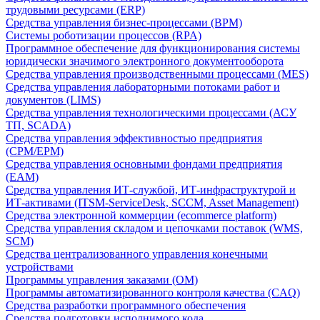
трудовыми ресурсами (ERP)
Средства управления бизнес-процессами (BPM)
Системы роботизации процессов (RPA)
Программное обеспечение для функционирования системы
юридически значимого электронного документооборота
Средства управления производственными процессами (MES)
Средства управления лабораторными потоками работ и
документов (LIMS)
Средства управления технологическими процессами (АСУ
ТП, SCADA)
Средства управления эффективностью предприятия
(CPM/EPM)
Средства управления основными фондами предприятия
(EAM)
Средства управления ИТ-службой, ИТ-инфраструктурой и
ИТ-активами (ITSM-ServiceDesk, SCCM, Asset Management)
Средства электронной коммерции (ecommerce platform)
Средства управления складом и цепочками поставок (WMS,
SCM)
Средства централизованного управления конечными
устройствами
Программы управления заказами (OM)
Программы автоматизированного контроля качества (CAQ)
Средства разработки программного обеспечения
Средства подготовки исполнимого кода