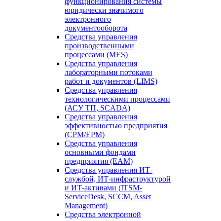
функционирования системы
юридически значимого
электронного
документооборота
Средства управления
производственными
процессами (MES)
Средства управления
лабораторными потоками
работ и документов (LIMS)
Средства управления
технологическими процессами
(АСУ ТП, SCADA)
Средства управления
эффективностью предприятия
(CPM/EPM)
Средства управления
основными фондами
предприятия (EAM)
Средства управления ИТ-
службой, ИТ-инфраструктурой
и ИТ-активами (ITSM-
ServiceDesk, SCCM, Asset
Management)
Средства электронной