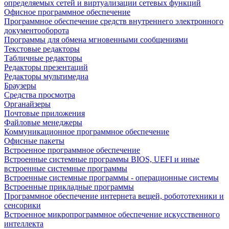
определяемых сетей и виртуализации сетевых функций
Офисное программное обеспечение
Программное обеспечение средств внутреннего электронного
документооборота
Программы для обмена мгновенными сообщениями
Текстовые редакторы
Табличные редакторы
Редакторы презентаций
Редакторы мультимедиа
Браузеры
Средства просмотра
Органайзеры
Почтовые приложения
Файловые менеджеры
Коммуникационное программное обеспечение
Офисные пакеты
Встроенное программное обеспечение
Встроенные системные программы BIOS, UEFI и иные
встроенные системные программы
Встроенные системные программы - операционные системы
Встроенные прикладные программы
Программное обеспечение интернета вещей, робототехники и
сенсорики
Встроенное микропрограммное обеспечение искусственного
интеллекта