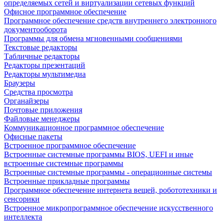
определяемых сетей и виртуализации сетевых функций
Офисное программное обеспечение
Программное обеспечение средств внутреннего электронного
документооборота
Программы для обмена мгновенными сообщениями
Текстовые редакторы
Табличные редакторы
Редакторы презентаций
Редакторы мультимедиа
Браузеры
Средства просмотра
Органайзеры
Почтовые приложения
Файловые менеджеры
Коммуникационное программное обеспечение
Офисные пакеты
Встроенное программное обеспечение
Встроенные системные программы BIOS, UEFI и иные
встроенные системные программы
Встроенные системные программы - операционные системы
Встроенные прикладные программы
Программное обеспечение интернета вещей, робототехники и
сенсорики
Встроенное микропрограммное обеспечение искусственного
интеллекта