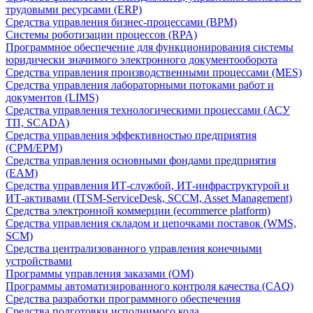
трудовыми ресурсами (ERP)
Средства управления бизнес-процессами (BPM)
Системы роботизации процессов (RPA)
Программное обеспечение для функционирования системы
юридически значимого электронного документооборота
Средства управления производственными процессами (MES)
Средства управления лабораторными потоками работ и
документов (LIMS)
Средства управления технологическими процессами (АСУ
ТП, SCADA)
Средства управления эффективностью предприятия
(CPM/EPM)
Средства управления основными фондами предприятия
(EAM)
Средства управления ИТ-службой, ИТ-инфраструктурой и
ИТ-активами (ITSM-ServiceDesk, SCCM, Asset Management)
Средства электронной коммерции (ecommerce platform)
Средства управления складом и цепочками поставок (WMS,
SCM)
Средства централизованного управления конечными
устройствами
Программы управления заказами (OM)
Программы автоматизированного контроля качества (CAQ)
Средства разработки программного обеспечения
Средства подготовки исполнимого кода