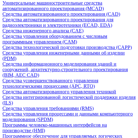
Универсальные машиностроительные средства
автоматизированного проектирования (MCAD)
Средства автоматизированного проектирования (CAD)
Средства автоматизированного проектирования для
радиоэлектроники и электротехники (ECAD, EDA)
Средства инженерного анализа (CAE)
Средства управления оборудованием с числовым
программным управлением (CAM)
Средства технологической подготовки производства (CAPP)
Средства управления инженерными данными об изделии
(PDM)
Средства информационного моделирования зданий и
сооружений, архитектурно-строительного проектирования
(BIM, AEC CAD)
Средства усовершенствованного управления
технологическими процессами (APC, RTO)
Средства автоматизированного управления техникой
Средства интегрированной логистической поддержки изделия
(ILS)
Средства управления требованиями (RMS)
Средства управления процессами и данными компьютерного
моделирования (SPDM)
Программы человеко-машинных интерфейсов на
производстве (HMI)
Программное обеспечение для управляемых логических