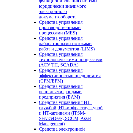
функционирования системы
юридически значимого
электронного
документооборота
Средства управления
производственными
процессами (MES)
Средства управления
лабораторными потоками
работ и документов (LIMS)
Средства управления
технологическими процессами
(АСУ ТП, SCADA)
Средства управления
эффективностью предприятия
(CPM/EPM)
Средства управления
основными фондами
предприятия (EAM)
Средства управления ИТ-
службой, ИТ-инфраструктурой
и ИТ-активами (ITSM-
ServiceDesk, SCCM, Asset
Management)
Средства электронной