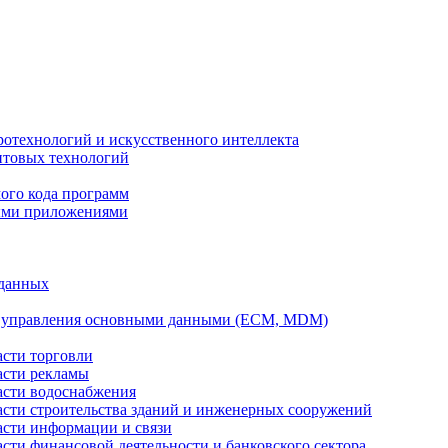
ротехнологий и искусственного интеллекта
антовых технологий
ого кода программ
ыми приложениями
 данных
а управления основными данными (ECM, MDM)
асти торговли
асти рекламы
асти водоснабжения
ласти строительства зданий и инженерных сооружений
асти информации и связи
асти финансовой деятельности и банковского сектора