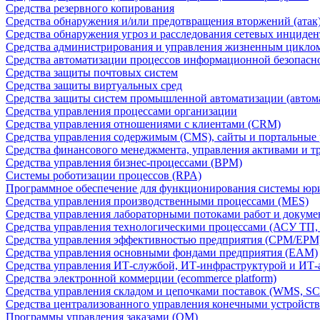
Средства резервного копирования
Средства обнаружения и/или предотвращения вторжений (атак
Средства обнаружения угроз и расследования сетевых инциден
Средства администрирования и управления жизненным цикло
Средства автоматизации процессов информационной безопасн
Средства защиты почтовых систем
Средства защиты виртуальных сред
Средства защиты систем промышленной автоматизации (автом
Средства управления процессами организации
Средства управления отношениями с клиентами (CRM)
Средства управления содержимым (CMS), сайты и портальные
Средства финансового менеджмента, управления активами и т
Средства управления бизнес-процессами (BPM)
Системы роботизации процессов (RPA)
Программное обеспечение для функционирования системы юри
Средства управления производственными процессами (MES)
Средства управления лабораторными потоками работ и докуме
Средства управления технологическими процессами (АСУ ТП
Средства управления эффективностью предприятия (CPM/EPM
Средства управления основными фондами предприятия (EAM)
Средства управления ИТ-службой, ИТ-инфраструктурой и ИТ-а
Средства электронной коммерции (ecommerce platform)
Средства управления складом и цепочками поставок (WMS, S
Средства централизованного управления конечными устройст
Программы управления заказами (OM)