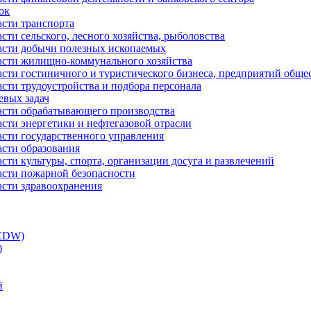
ок
асти транспорта
сти сельского, лесного хозяйства, рыболовства
ласти добычи полезных ископаемых
ласти жилищно-коммунального хозяйства
асти гостиничного и туристического бизнеса, предприятий обще
сти трудоустройства и подбора персонала
евых задач
ласти обрабатывающего производства
асти энергетики и нефтегазовой отрасли
асти государственного управления
асти образования
сти культуры, спорта, организации досуга и развлечений
асти пожарной безопасности
асти здравоохранения
(EDW)
)
й