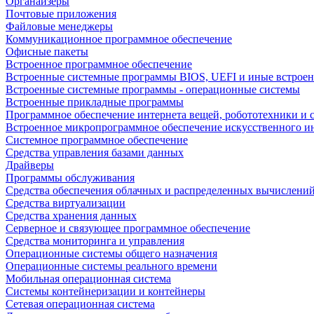
Органайзеры
Почтовые приложения
Файловые менеджеры
Коммуникационное программное обеспечение
Офисные пакеты
Встроенное программное обеспечение
Встроенные системные программы BIOS, UEFI и иные встрое
Встроенные системные программы - операционные системы
Встроенные прикладные программы
Программное обеспечение интернета вещей, робототехники и 
Встроенное микропрограммное обеспечение искусственного и
Системное программное обеспечение
Средства управления базами данных
Драйверы
Программы обслуживания
Средства обеспечения облачных и распределенных вычислени
Средства виртуализации
Средства хранения данных
Серверное и связующее программное обеспечение
Средства мониторинга и управления
Операционные системы общего назначения
Операционные системы реального времени
Мобильная операционная система
Системы контейнеризации и контейнеры
Сетевая операционная система