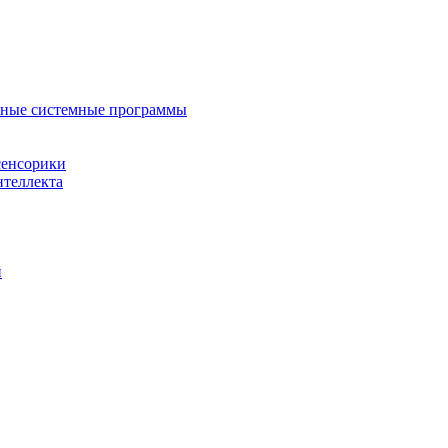
нные системные программы
сенсорики
нтеллекта
й