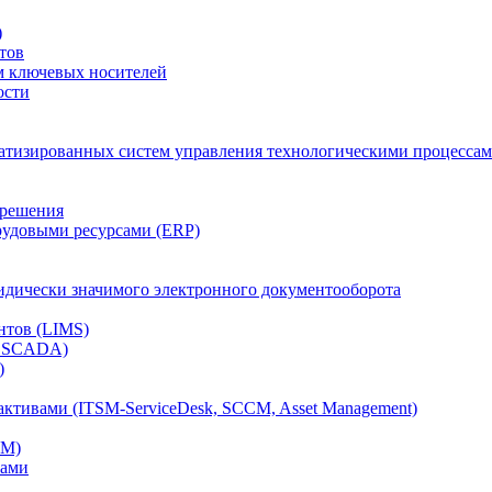
)
тов
м ключевых носителей
ости
атизированных систем управления технологическими процессам
 решения
рудовыми ресурсами (ERP)
дически значимого электронного документооборота
нтов (LIMS)
, SCADA)
)
ктивами (ITSM-ServiceDesk, SCCM, Asset Management)
CM)
вами