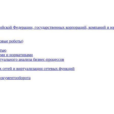
ийской Федерации, государственных корпораций, компаний и ю
овые роботы)
стью
тами и нормативами
туального анализа бизнес-процессов
 сетей и виртуализации сетевых функций
документооборота