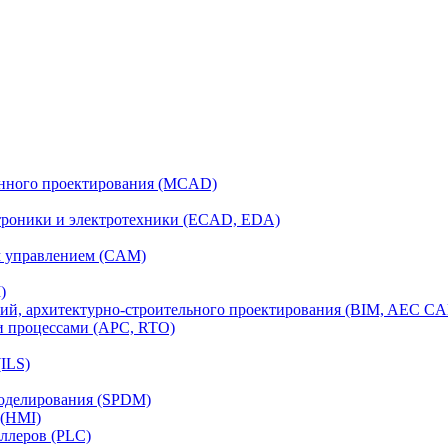
анного проектирования (MCAD)
ктроники и электротехники (ECAD, EDA)
м управлением (CAM)
)
ий, архитектурно-строительного проектирования (BIM, AEC C
и процессами (APC, RTO)
ILS)
моделирования (SPDM)
 (HMI)
ллеров (PLC)