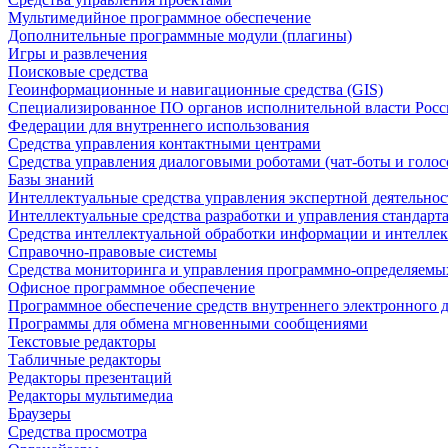
Мультимедийное программное обеспечение
Дополнительные программные модули (плагины)
Игры и развлечения
Поисковые средства
Геоинформационные и навигационные средства (GIS)
Специализированное ПО органов исполнительной власти Росс
Федерации для внутреннего использования
Средства управления контактными центрами
Средства управления диалоговыми роботами (чат-боты и голос
Базы знаний
Интеллектуальные средства управления экспертной деятельно
Интеллектуальные средства разработки и управления стандар
Средства интеллектуальной обработки информации и интеллек
Справочно-правовые системы
Средства мониторинга и управления программно-определяемых
Офисное программное обеспечение
Программное обеспечение средств внутреннего электронного 
Программы для обмена мгновенными сообщениями
Текстовые редакторы
Табличные редакторы
Редакторы презентаций
Редакторы мультимедиа
Браузеры
Средства просмотра