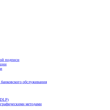
ной подписи
ации
ти
 банковского обслуживания
(DLP)
тографическими методами