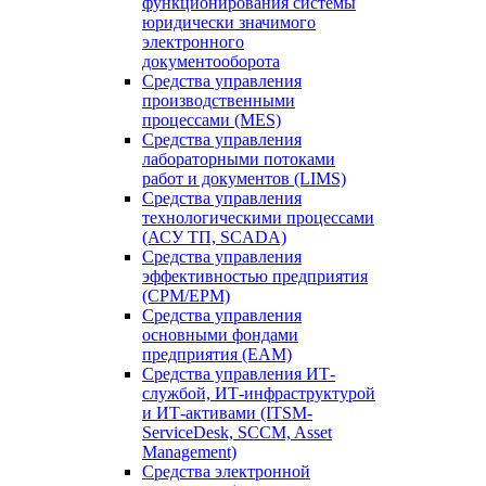
функционирования системы
юридически значимого
электронного
документооборота
Средства управления
производственными
процессами (MES)
Средства управления
лабораторными потоками
работ и документов (LIMS)
Средства управления
технологическими процессами
(АСУ ТП, SCADA)
Средства управления
эффективностью предприятия
(CPM/EPM)
Средства управления
основными фондами
предприятия (EAM)
Средства управления ИТ-
службой, ИТ-инфраструктурой
и ИТ-активами (ITSM-
ServiceDesk, SCCM, Asset
Management)
Средства электронной