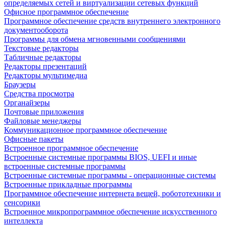
определяемых сетей и виртуализации сетевых функций
Офисное программное обеспечение
Программное обеспечение средств внутреннего электронного
документооборота
Программы для обмена мгновенными сообщениями
Текстовые редакторы
Табличные редакторы
Редакторы презентаций
Редакторы мультимедиа
Браузеры
Средства просмотра
Органайзеры
Почтовые приложения
Файловые менеджеры
Коммуникационное программное обеспечение
Офисные пакеты
Встроенное программное обеспечение
Встроенные системные программы BIOS, UEFI и иные
встроенные системные программы
Встроенные системные программы - операционные системы
Встроенные прикладные программы
Программное обеспечение интернета вещей, робототехники и
сенсорики
Встроенное микропрограммное обеспечение искусственного
интеллекта