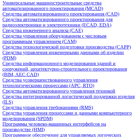
Универсальные машиностроительные средства
автоматизированного проектирования (MCAD)
Средства автоматизированного проектирования (CAD)
Средства автоматизированного проектирования для
радиоэлектроники и электротехники (ECAD, EDA)
Средства инженерного анализа (CAE)
Средства управления оборудованием с числовым
программным управлением (CAM)
Средства технологической подготовки производства (CAPP)
Средства управления инженерными данными об изделии
(PDM)
Средства информационного моделирования зданий и
сооружений, архитектурно-строительного проектирования
(BIM, AEC CAD)
Средства усовершенствованного управления
технологическими процессами (APC, RTO)
Средства автоматизированного управления техникой
Средства интегрированной логистической поддержки изделия
(ILS)
Средства управления требованиями (RMS)
Средства управления процессами и данными компьютерного
моделирования (SPDM)
Программы человеко-машинных интерфейсов на
производстве (HMI)
Программное обеспечение для управляемых логических