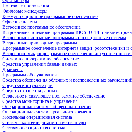
Органайзеры
Почтовые приложения
Файловые менеджеры
Коммуникационное программное обеспечение
Офисные пакеты
Встроенное программное обеспечение
Встроенные системные программы BIOS, UEFI и иные встрое
Встроенные системные программы - операционные системы
Встроенные прикладные программы
Программное обеспечение интернета вещей, робототехники и 
Встроенное микропрограммное обеспечение искусственного и
Системное программное обеспечение
Средства управления базами данных
Драйверы
Программы обслуживания
Средства обеспечения облачных и распределенных вычислени
Средства виртуализации
Средства хранения данных
Серверное и связующее программное обеспечение
Средства мониторинга и управления
Операционные системы общего назначения
Операционные системы реального времени
Мобильная операционная система
Системы контейнеризации и контейнеры
Сетевая операционная система