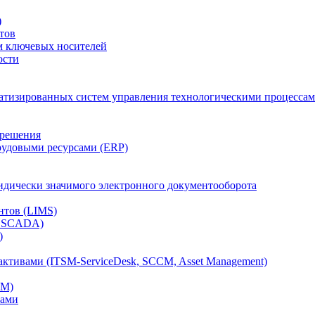
)
тов
м ключевых носителей
ости
атизированных систем управления технологическими процессам
 решения
рудовыми ресурсами (ERP)
дически значимого электронного документооборота
нтов (LIMS)
, SCADA)
)
ктивами (ITSM-ServiceDesk, SCCM, Asset Management)
CM)
вами