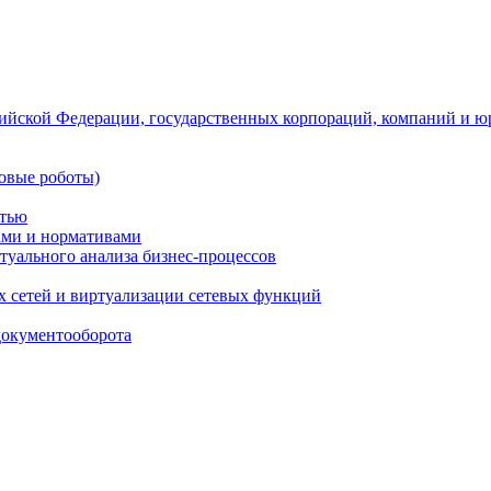
ийской Федерации, государственных корпораций, компаний и ю
овые роботы)
стью
тами и нормативами
туального анализа бизнес-процессов
 сетей и виртуализации сетевых функций
документооборота