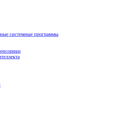
нные системные программы
сенсорики
нтеллекта
й