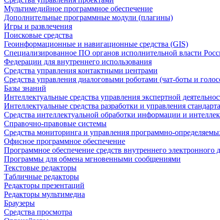
Мультимедийное программное обеспечение
Дополнительные программные модули (плагины)
Игры и развлечения
Поисковые средства
Геоинформационные и навигационные средства (GIS)
Специализированное ПО органов исполнительной власти Росс
Федерации для внутреннего использования
Средства управления контактными центрами
Средства управления диалоговыми роботами (чат-боты и голос
Базы знаний
Интеллектуальные средства управления экспертной деятельно
Интеллектуальные средства разработки и управления стандар
Средства интеллектуальной обработки информации и интеллек
Справочно-правовые системы
Средства мониторинга и управления программно-определяемых
Офисное программное обеспечение
Программное обеспечение средств внутреннего электронного 
Программы для обмена мгновенными сообщениями
Текстовые редакторы
Табличные редакторы
Редакторы презентаций
Редакторы мультимедиа
Браузеры
Средства просмотра