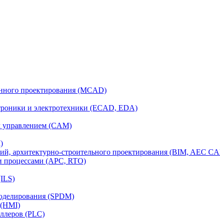
анного проектирования (MCAD)
ктроники и электротехники (ECAD, EDA)
м управлением (CAM)
)
ий, архитектурно-строительного проектирования (BIM, AEC C
и процессами (APC, RTO)
ILS)
моделирования (SPDM)
 (HMI)
ллеров (PLC)