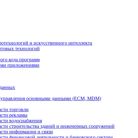
ротехнологий и искусственного интеллекта
антовых технологий
ого кода программ
ыми приложениями
 данных
а управления основными данными (ECM, MDM)
асти торговли
асти рекламы
асти водоснабжения
ласти строительства зданий и инженерных сооружений
асти информации и связи
асти финансовой деятельности и банковского сектора