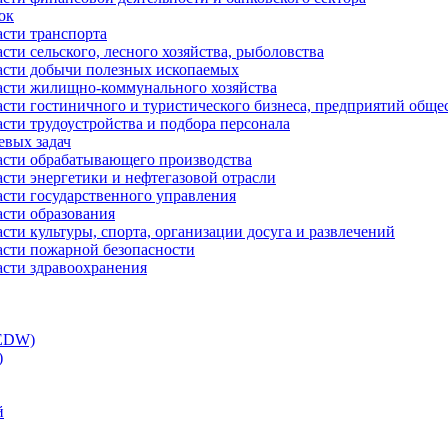
ок
асти транспорта
сти сельского, лесного хозяйства, рыболовства
ласти добычи полезных ископаемых
ласти жилищно-коммунального хозяйства
асти гостиничного и туристического бизнеса, предприятий обще
сти трудоустройства и подбора персонала
евых задач
ласти обрабатывающего производства
асти энергетики и нефтегазовой отрасли
асти государственного управления
асти образования
сти культуры, спорта, организации досуга и развлечений
асти пожарной безопасности
асти здравоохранения
(EDW)
)
й