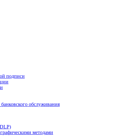
ной подписи
ации
ти
 банковского обслуживания
(DLP)
тографическими методами