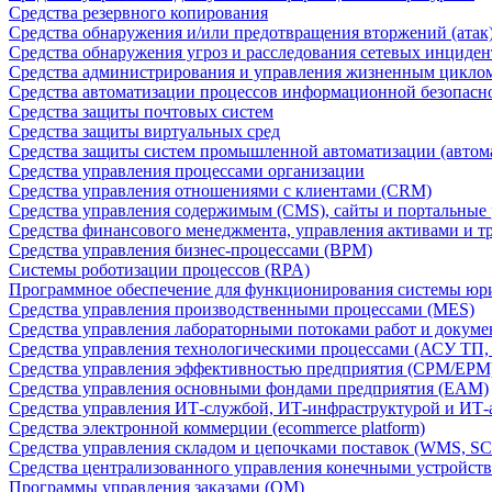
Средства резервного копирования
Средства обнаружения и/или предотвращения вторжений (атак
Средства обнаружения угроз и расследования сетевых инциден
Средства администрирования и управления жизненным цикло
Средства автоматизации процессов информационной безопасн
Средства защиты почтовых систем
Средства защиты виртуальных сред
Средства защиты систем промышленной автоматизации (автом
Средства управления процессами организации
Средства управления отношениями с клиентами (CRM)
Средства управления содержимым (CMS), сайты и портальные
Средства финансового менеджмента, управления активами и т
Средства управления бизнес-процессами (BPM)
Системы роботизации процессов (RPA)
Программное обеспечение для функционирования системы юри
Средства управления производственными процессами (MES)
Средства управления лабораторными потоками работ и докуме
Средства управления технологическими процессами (АСУ ТП
Средства управления эффективностью предприятия (CPM/EPM
Средства управления основными фондами предприятия (EAM)
Средства управления ИТ-службой, ИТ-инфраструктурой и ИТ-а
Средства электронной коммерции (ecommerce platform)
Средства управления складом и цепочками поставок (WMS, S
Средства централизованного управления конечными устройст
Программы управления заказами (OM)