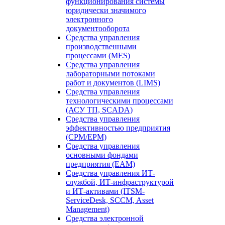
функционирования системы
юридически значимого
электронного
документооборота
Средства управления
производственными
процессами (MES)
Средства управления
лабораторными потоками
работ и документов (LIMS)
Средства управления
технологическими процессами
(АСУ ТП, SCADA)
Средства управления
эффективностью предприятия
(CPM/EPM)
Средства управления
основными фондами
предприятия (EAM)
Средства управления ИТ-
службой, ИТ-инфраструктурой
и ИТ-активами (ITSM-
ServiceDesk, SCCM, Asset
Management)
Средства электронной