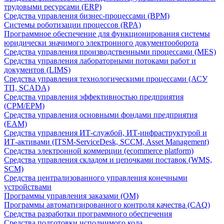
трудовыми ресурсами (ERP)
Средства управления бизнес-процессами (BPM)
Системы роботизации процессов (RPA)
Программное обеспечение для функционирования системы
юридически значимого электронного документооборота
Средства управления производственными процессами (MES)
Средства управления лабораторными потоками работ и
документов (LIMS)
Средства управления технологическими процессами (АСУ
ТП, SCADA)
Средства управления эффективностью предприятия
(CPM/EPM)
Средства управления основными фондами предприятия
(EAM)
Средства управления ИТ-службой, ИТ-инфраструктурой и
ИТ-активами (ITSM-ServiceDesk, SCCM, Asset Management)
Средства электронной коммерции (ecommerce platform)
Средства управления складом и цепочками поставок (WMS,
SCM)
Средства централизованного управления конечными
устройствами
Программы управления заказами (OM)
Программы автоматизированного контроля качества (CAQ)
Средства разработки программного обеспечения
Средства подготовки исполнимого кода