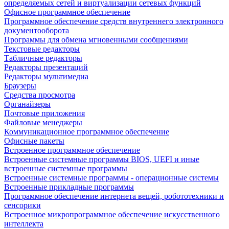
определяемых сетей и виртуализации сетевых функций
Офисное программное обеспечение
Программное обеспечение средств внутреннего электронного
документооборота
Программы для обмена мгновенными сообщениями
Текстовые редакторы
Табличные редакторы
Редакторы презентаций
Редакторы мультимедиа
Браузеры
Средства просмотра
Органайзеры
Почтовые приложения
Файловые менеджеры
Коммуникационное программное обеспечение
Офисные пакеты
Встроенное программное обеспечение
Встроенные системные программы BIOS, UEFI и иные
встроенные системные программы
Встроенные системные программы - операционные системы
Встроенные прикладные программы
Программное обеспечение интернета вещей, робототехники и
сенсорики
Встроенное микропрограммное обеспечение искусственного
интеллекта