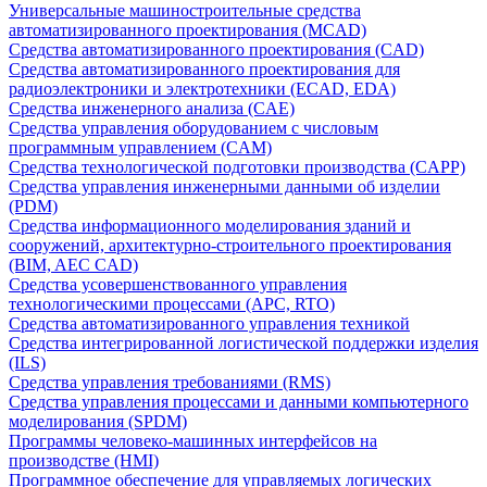
Универсальные машиностроительные средства
автоматизированного проектирования (MCAD)
Средства автоматизированного проектирования (CAD)
Средства автоматизированного проектирования для
радиоэлектроники и электротехники (ECAD, EDA)
Средства инженерного анализа (CAE)
Средства управления оборудованием с числовым
программным управлением (CAM)
Средства технологической подготовки производства (CAPP)
Средства управления инженерными данными об изделии
(PDM)
Средства информационного моделирования зданий и
сооружений, архитектурно-строительного проектирования
(BIM, AEC CAD)
Средства усовершенствованного управления
технологическими процессами (APC, RTO)
Средства автоматизированного управления техникой
Средства интегрированной логистической поддержки изделия
(ILS)
Средства управления требованиями (RMS)
Средства управления процессами и данными компьютерного
моделирования (SPDM)
Программы человеко-машинных интерфейсов на
производстве (HMI)
Программное обеспечение для управляемых логических