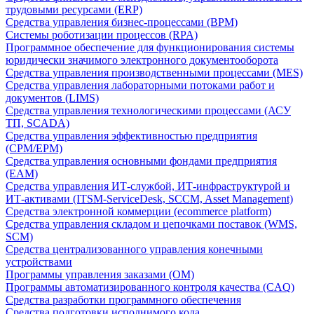
трудовыми ресурсами (ERP)
Средства управления бизнес-процессами (BPM)
Системы роботизации процессов (RPA)
Программное обеспечение для функционирования системы
юридически значимого электронного документооборота
Средства управления производственными процессами (MES)
Средства управления лабораторными потоками работ и
документов (LIMS)
Средства управления технологическими процессами (АСУ
ТП, SCADA)
Средства управления эффективностью предприятия
(CPM/EPM)
Средства управления основными фондами предприятия
(EAM)
Средства управления ИТ-службой, ИТ-инфраструктурой и
ИТ-активами (ITSM-ServiceDesk, SCCM, Asset Management)
Средства электронной коммерции (ecommerce platform)
Средства управления складом и цепочками поставок (WMS,
SCM)
Средства централизованного управления конечными
устройствами
Программы управления заказами (OM)
Программы автоматизированного контроля качества (CAQ)
Средства разработки программного обеспечения
Средства подготовки исполнимого кода