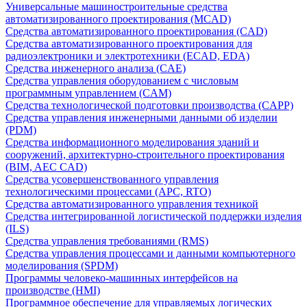
Универсальные машиностроительные средства
автоматизированного проектирования (MCAD)
Средства автоматизированного проектирования (CAD)
Средства автоматизированного проектирования для
радиоэлектроники и электротехники (ECAD, EDA)
Средства инженерного анализа (CAE)
Средства управления оборудованием с числовым
программным управлением (CAM)
Средства технологической подготовки производства (CAPP)
Средства управления инженерными данными об изделии
(PDM)
Средства информационного моделирования зданий и
сооружений, архитектурно-строительного проектирования
(BIM, AEC CAD)
Средства усовершенствованного управления
технологическими процессами (APC, RTO)
Средства автоматизированного управления техникой
Средства интегрированной логистической поддержки изделия
(ILS)
Средства управления требованиями (RMS)
Средства управления процессами и данными компьютерного
моделирования (SPDM)
Программы человеко-машинных интерфейсов на
производстве (HMI)
Программное обеспечение для управляемых логических