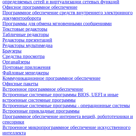
определяемых сетей и виртуализации сетевых функций
Офисное программное обеспечение
Программное обеспечение средств внутреннего электронного
документооборота
Программы для обмена мгновенными сообщениями
Текстовые редакторы
Табличные редакторы
Редакторы презентаций
Редакторы мультимедиа
Браузеры
Средства просмотра
Органайзеры
Почтовые приложения
Файловые менеджеры
Коммуникационное программное обеспечение
Офисные пакеты
Встроенное программное обеспечение
Встроенные системные программы BIOS, UEFI и иные
встроенные системные программы
Встроенные системные программы - операционные системы
Встроенные прикладные программы
Программное обеспечение интернета вещей, робототехники и
сенсорики
Встроенное микропрограммное обеспечение искусственного
интеллекта