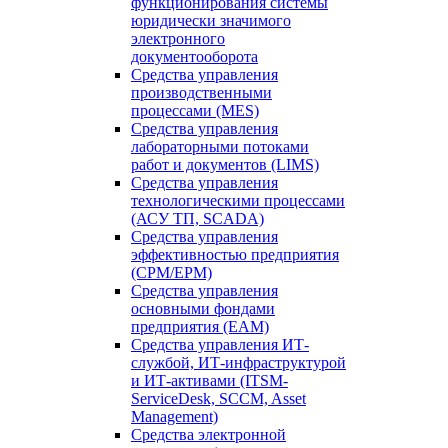
функционирования системы
юридически значимого
электронного
документооборота
Средства управления
производственными
процессами (MES)
Средства управления
лабораторными потоками
работ и документов (LIMS)
Средства управления
технологическими процессами
(АСУ ТП, SCADA)
Средства управления
эффективностью предприятия
(CPM/EPM)
Средства управления
основными фондами
предприятия (EAM)
Средства управления ИТ-
службой, ИТ-инфраструктурой
и ИТ-активами (ITSM-
ServiceDesk, SCCM, Asset
Management)
Средства электронной