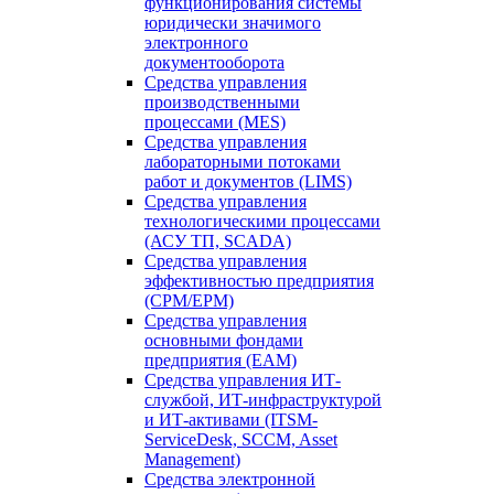
функционирования системы
юридически значимого
электронного
документооборота
Средства управления
производственными
процессами (MES)
Средства управления
лабораторными потоками
работ и документов (LIMS)
Средства управления
технологическими процессами
(АСУ ТП, SCADA)
Средства управления
эффективностью предприятия
(CPM/EPM)
Средства управления
основными фондами
предприятия (EAM)
Средства управления ИТ-
службой, ИТ-инфраструктурой
и ИТ-активами (ITSM-
ServiceDesk, SCCM, Asset
Management)
Средства электронной