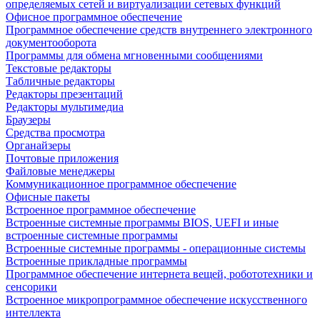
определяемых сетей и виртуализации сетевых функций
Офисное программное обеспечение
Программное обеспечение средств внутреннего электронного
документооборота
Программы для обмена мгновенными сообщениями
Текстовые редакторы
Табличные редакторы
Редакторы презентаций
Редакторы мультимедиа
Браузеры
Средства просмотра
Органайзеры
Почтовые приложения
Файловые менеджеры
Коммуникационное программное обеспечение
Офисные пакеты
Встроенное программное обеспечение
Встроенные системные программы BIOS, UEFI и иные
встроенные системные программы
Встроенные системные программы - операционные системы
Встроенные прикладные программы
Программное обеспечение интернета вещей, робототехники и
сенсорики
Встроенное микропрограммное обеспечение искусственного
интеллекта