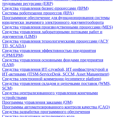
трудовыми ресурсами (ERP)
Средства управления бизнес-процессами (BPM)
Системы роботизации процессов (RPA)
Программное обеспечение для функционирования системы
юридически значимого электронного документооборота
Средства управления производственными процессами (MES)
Средства управления лабораторными потоками работ и
документов (LIMS)
Средства управления технологическими процессами (АСУ
ТП, SCADA)
Средства управления эффективностью предприятия
(CPM/EPM)
Средства управления основными фондами предприятия
(EAM)
Средства управления ИТ-службой, ИТ-инфраструктурой и
ИТ-активами (ITSM-ServiceDesk, SCCM, Asset Management)
Средства электронной коммерции (ecommerce platform)
Средства управления складом и цепочками поставок (WMS,
SCM)
Средства централизованного управления конечными
устройствами
Программы управления заказами (OM)
Программы автоматизированного контроля качества (CAQ)
Средства разработки программного обеспечения
Средства подготовки исполнимого кода