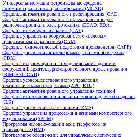
Универсальные машиностроительные средства
автоматизированного проектирования (MCAD)
Средства автоматизированного проектирования (CAD)
Средства автоматизированного проектирования для
радиоэлектроники и электротехники (ECAD, EDA)
Средства инженерного анализа (CAE)
Средства управления оборудованием с числовым
программным управлением (CAM)
Средства технологической подготовки производства (CAPP)
Средства управления инженерными данными об изделии
(PDM)
Средства информационного моделирования зданий и
сооружений, архитектурно-строительного проектирования
(BIM, AEC CAD)
Средства усовершенствованного управления
технологическими процессами (APC, RTO)
Средства автоматизированного управления техникой
Средства интегрированной логистической поддержки изделия
(ILS)
Средства управления требованиями (RMS)
Средства управления процессами и данными компьютерного
моделирования (SPDM)
Программы человеко-машинных интерфейсов на
производстве (HMI)
Программное обеспечение для управляемых логических