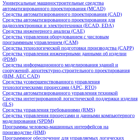
Универсальные машиностроительные средства
автоматизированного проектирования (MCAD)
Средства автоматизированного проектирования (CAD)
Средства автоматизированного проектирования для
радиоэлектроники и электротехники (ECAD, EDA)
Средства инженерного анализа (CAE)
Средства управления оборудованием с числовым
программным управлением (CAM)
Средства технологической подготовки производства (CAPP)
Средства управления инженерными данными об изделии
(PDM)
Средства информационного моделирования зданий и
сооружений, архитектурно-строительного проектирования
(BIM, AEC CAD)
Средства усовершенствованного управления
технологическими процессами (APC, RTO)
Средства автоматизированного управления техникой
Средства интегрированной логистической поддержки изделия
(ILS)
Средства управления требованиями (RMS)
Средства управления процессами и данными компьютерного
моделирования (SPDM)
Программы человеко-машинных интерфейсов на
производстве (HMI)
Программное обеспечение для управляемых логических