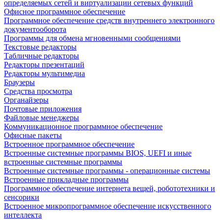
определяемых сетей и виртуализации сетевых функций
Офисное программное обеспечение
Программное обеспечение средств внутреннего электронного
документооборота
Программы для обмена мгновенными сообщениями
Текстовые редакторы
Табличные редакторы
Редакторы презентаций
Редакторы мультимедиа
Браузеры
Средства просмотра
Органайзеры
Почтовые приложения
Файловые менеджеры
Коммуникационное программное обеспечение
Офисные пакеты
Встроенное программное обеспечение
Встроенные системные программы BIOS, UEFI и иные
встроенные системные программы
Встроенные системные программы - операционные системы
Встроенные прикладные программы
Программное обеспечение интернета вещей, робототехники и
сенсорики
Встроенное микропрограммное обеспечение искусственного
интеллекта