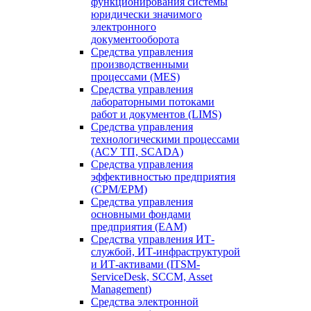
функционирования системы
юридически значимого
электронного
документооборота
Средства управления
производственными
процессами (MES)
Средства управления
лабораторными потоками
работ и документов (LIMS)
Средства управления
технологическими процессами
(АСУ ТП, SCADA)
Средства управления
эффективностью предприятия
(CPM/EPM)
Средства управления
основными фондами
предприятия (EAM)
Средства управления ИТ-
службой, ИТ-инфраструктурой
и ИТ-активами (ITSM-
ServiceDesk, SCCM, Asset
Management)
Средства электронной