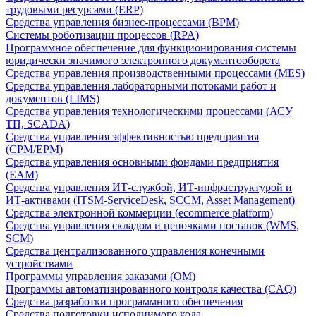
трудовыми ресурсами (ERP)
Средства управления бизнес-процессами (BPM)
Системы роботизации процессов (RPA)
Программное обеспечение для функционирования системы
юридически значимого электронного документооборота
Средства управления производственными процессами (MES)
Средства управления лабораторными потоками работ и
документов (LIMS)
Средства управления технологическими процессами (АСУ
ТП, SCADA)
Средства управления эффективностью предприятия
(CPM/EPM)
Средства управления основными фондами предприятия
(EAM)
Средства управления ИТ-службой, ИТ-инфраструктурой и
ИТ-активами (ITSM-ServiceDesk, SCCM, Asset Management)
Средства электронной коммерции (ecommerce platform)
Средства управления складом и цепочками поставок (WMS,
SCM)
Средства централизованного управления конечными
устройствами
Программы управления заказами (OM)
Программы автоматизированного контроля качества (CAQ)
Средства разработки программного обеспечения
Средства подготовки исполнимого кода