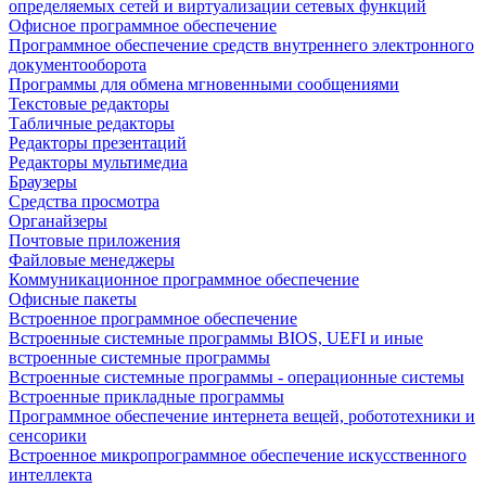
определяемых сетей и виртуализации сетевых функций
Офисное программное обеспечение
Программное обеспечение средств внутреннего электронного
документооборота
Программы для обмена мгновенными сообщениями
Текстовые редакторы
Табличные редакторы
Редакторы презентаций
Редакторы мультимедиа
Браузеры
Средства просмотра
Органайзеры
Почтовые приложения
Файловые менеджеры
Коммуникационное программное обеспечение
Офисные пакеты
Встроенное программное обеспечение
Встроенные системные программы BIOS, UEFI и иные
встроенные системные программы
Встроенные системные программы - операционные системы
Встроенные прикладные программы
Программное обеспечение интернета вещей, робототехники и
сенсорики
Встроенное микропрограммное обеспечение искусственного
интеллекта