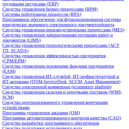
трудовыми ресурсами (ERP)
Средства управления бизнес-процессами (BPM)
Системы роботизации процессов (RPA)
Программное обеспечение для функционирования системы
юридически значимого электронного документооборота
Средства управления производственными процессами (MES)
Средства управления лабораторными потоками работ и
документов (LIMS)
Средства управления технологическими процессами (АСУ
ТП, SCADA)
Средства управления эффективностью предприятия
(CPM/EPM)
Средства управления основными фондами предприятия
(EAM)
Средства управления ИТ-службой, ИТ-инфраструктурой и
ИТ-активами (ITSM-ServiceDesk, SCCM, Asset Management)
Средства электронной коммерции (ecommerce platform)
Средства управления складом и цепочками поставок (WMS,
SCM)
Средства централизованного управления конечными
устройствами
Программы управления заказами (OM)
Программы автоматизированного контроля качества (CAQ)
Средства разработки программного обеспечения
Средства подготовки исполнимого кода