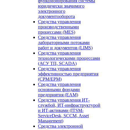
функционирования системы
юридически значимого
электронного
документооборота
Средства управления
производственными
процессами (MES)
Средства управления
лабораторными потоками
работ и документов (LIMS)
Средства управления
технологическими процессами
(АСУ ТП, SCADA)
Средства управления
эффективностью предприятия
(CPM/EPM)
Средства управления
основными фондами
предприятия (EAM)
Средства управления ИТ-
службой, ИТ-инфраструктурой
и ИТ-активами (ITSM-
ServiceDesk, SCCM, Asset
Management)
Средства электронной