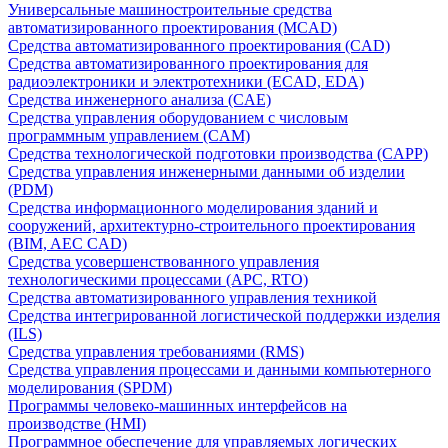
Универсальные машиностроительные средства
автоматизированного проектирования (MCAD)
Средства автоматизированного проектирования (CAD)
Средства автоматизированного проектирования для
радиоэлектроники и электротехники (ECAD, EDA)
Средства инженерного анализа (CAE)
Средства управления оборудованием с числовым
программным управлением (CAM)
Средства технологической подготовки производства (CAPP)
Средства управления инженерными данными об изделии
(PDM)
Средства информационного моделирования зданий и
сооружений, архитектурно-строительного проектирования
(BIM, AEC CAD)
Средства усовершенствованного управления
технологическими процессами (APC, RTO)
Средства автоматизированного управления техникой
Средства интегрированной логистической поддержки изделия
(ILS)
Средства управления требованиями (RMS)
Средства управления процессами и данными компьютерного
моделирования (SPDM)
Программы человеко-машинных интерфейсов на
производстве (HMI)
Программное обеспечение для управляемых логических