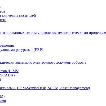
)
тов
м ключевых носителей
ости
атизированных систем управления технологическими процессам
 решения
рудовыми ресурсами (ERP)
дически значимого электронного документооборота
нтов (LIMS)
, SCADA)
)
ктивами (ITSM-ServiceDesk, SCCM, Asset Management)
CM)
вами