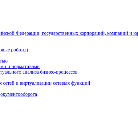
ийской Федерации, государственных корпораций, компаний и ю
овые роботы)
стью
тами и нормативами
туального анализа бизнес-процессов
 сетей и виртуализации сетевых функций
документооборота