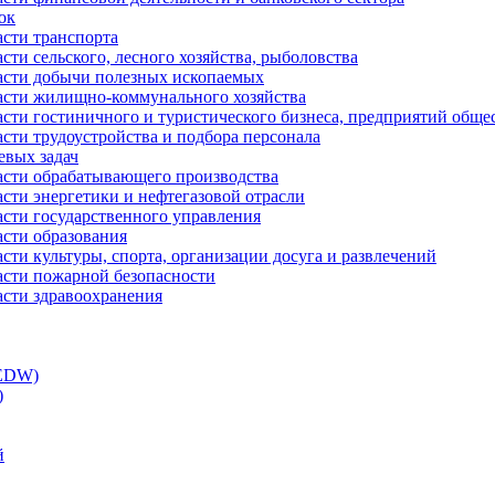
ок
асти транспорта
сти сельского, лесного хозяйства, рыболовства
ласти добычи полезных ископаемых
ласти жилищно-коммунального хозяйства
асти гостиничного и туристического бизнеса, предприятий обще
сти трудоустройства и подбора персонала
евых задач
ласти обрабатывающего производства
асти энергетики и нефтегазовой отрасли
асти государственного управления
асти образования
сти культуры, спорта, организации досуга и развлечений
асти пожарной безопасности
асти здравоохранения
(EDW)
)
й