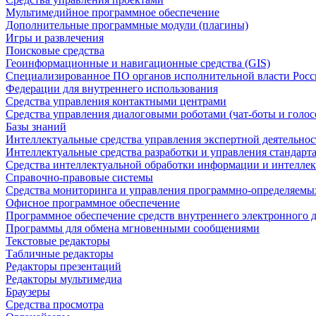
Мультимедийное программное обеспечение
Дополнительные программные модули (плагины)
Игры и развлечения
Поисковые средства
Геоинформационные и навигационные средства (GIS)
Специализированное ПО органов исполнительной власти Росс
Федерации для внутреннего использования
Средства управления контактными центрами
Средства управления диалоговыми роботами (чат-боты и голос
Базы знаний
Интеллектуальные средства управления экспертной деятельно
Интеллектуальные средства разработки и управления стандар
Средства интеллектуальной обработки информации и интеллек
Справочно-правовые системы
Средства мониторинга и управления программно-определяемых
Офисное программное обеспечение
Программное обеспечение средств внутреннего электронного 
Программы для обмена мгновенными сообщениями
Текстовые редакторы
Табличные редакторы
Редакторы презентаций
Редакторы мультимедиа
Браузеры
Средства просмотра