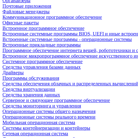
Органайзеры
Почтовые приложения
Файловые менеджеры
Коммуникационное программное обеспечение
Офисные пакеты
Встроенное программное обеспечение
Встроенные системные программы BIOS, UEFI и иные встрое
Встроенные системные программы - операционные системы
Встроенные прикладные программы
Программное обеспечение интернета вещей, робототехники и 
Встроенное микропрограммное обеспечение искусственного и
Системное программное обеспечение
Средства управления базами данных
Драйверы
Программы обслуживания
Средства обеспечения облачных и распределенных вычислени
Средства виртуализации
Средства хранения данных
Серверное и связующее программное обеспечение
Средства мониторинга и управления
Операционные системы общего назначения
Операционные системы реального времени
Мобильная операционная система
Системы контейнеризации и контейнеры
Сетевая операционная система