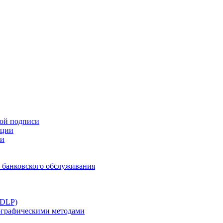
ной подписи
ации
ти
 банковского обслуживания
(DLP)
тографическими методами