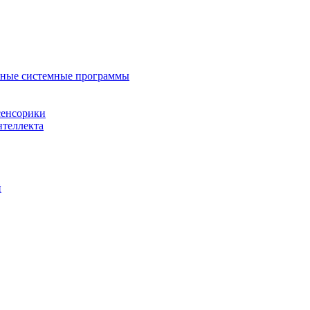
нные системные программы
сенсорики
нтеллекта
й