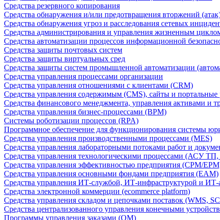
Средства резервного копирования
Средства обнаружения и/или предотвращения вторжений (атак
Средства обнаружения угроз и расследования сетевых инциден
Средства администрирования и управления жизненным цикло
Средства автоматизации процессов информационной безопасн
Средства защиты почтовых систем
Средства защиты виртуальных сред
Средства защиты систем промышленной автоматизации (автом
Средства управления процессами организации
Средства управления отношениями с клиентами (CRM)
Средства управления содержимым (CMS), сайты и портальные
Средства финансового менеджмента, управления активами и т
Средства управления бизнес-процессами (BPM)
Системы роботизации процессов (RPA)
Программное обеспечение для функционирования системы юри
Средства управления производственными процессами (MES)
Средства управления лабораторными потоками работ и докуме
Средства управления технологическими процессами (АСУ ТП
Средства управления эффективностью предприятия (CPM/EPM
Средства управления основными фондами предприятия (EAM)
Средства управления ИТ-службой, ИТ-инфраструктурой и ИТ-а
Средства электронной коммерции (ecommerce platform)
Средства управления складом и цепочками поставок (WMS, S
Средства централизованного управления конечными устройст
Программы управления заказами (OM)