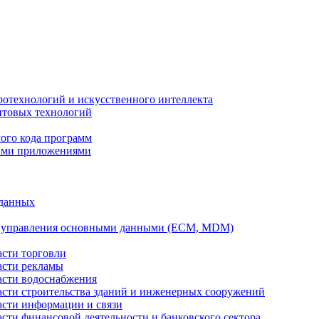
ротехнологий и искусственного интеллекта
антовых технологий
ого кода программ
ыми приложениями
 данных
а управления основными данными (ECM, MDM)
асти торговли
асти рекламы
асти водоснабжения
ласти строительства зданий и инженерных сооружений
асти информации и связи
асти финансовой деятельности и банковского сектора