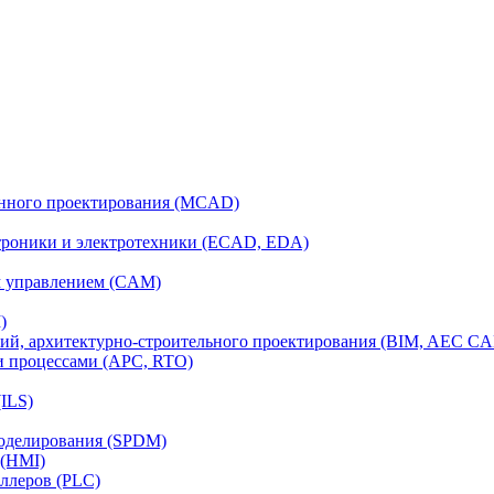
анного проектирования (MCAD)
ктроники и электротехники (ECAD, EDA)
м управлением (CAM)
)
ий, архитектурно-строительного проектирования (BIM, AEC C
и процессами (APC, RTO)
ILS)
моделирования (SPDM)
 (HMI)
ллеров (PLC)