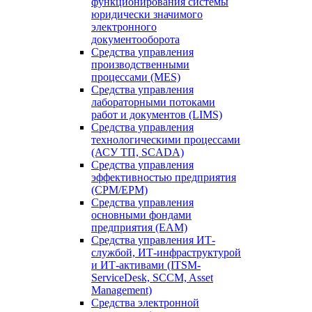
функционирования системы
юридически значимого
электронного
документооборота
Средства управления
производственными
процессами (MES)
Средства управления
лабораторными потоками
работ и документов (LIMS)
Средства управления
технологическими процессами
(АСУ ТП, SCADA)
Средства управления
эффективностью предприятия
(CPM/EPM)
Средства управления
основными фондами
предприятия (EAM)
Средства управления ИТ-
службой, ИТ-инфраструктурой
и ИТ-активами (ITSM-
ServiceDesk, SCCM, Asset
Management)
Средства электронной