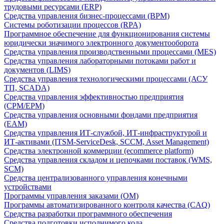
трудовыми ресурсами (ERP)
Средства управления бизнес-процессами (BPM)
Системы роботизации процессов (RPA)
Программное обеспечение для функционирования системы
юридически значимого электронного документооборота
Средства управления производственными процессами (MES)
Средства управления лабораторными потоками работ и
документов (LIMS)
Средства управления технологическими процессами (АСУ
ТП, SCADA)
Средства управления эффективностью предприятия
(CPM/EPM)
Средства управления основными фондами предприятия
(EAM)
Средства управления ИТ-службой, ИТ-инфраструктурой и
ИТ-активами (ITSM-ServiceDesk, SCCM, Asset Management)
Средства электронной коммерции (ecommerce platform)
Средства управления складом и цепочками поставок (WMS,
SCM)
Средства централизованного управления конечными
устройствами
Программы управления заказами (OM)
Программы автоматизированного контроля качества (CAQ)
Средства разработки программного обеспечения
Средства подготовки исполнимого кода