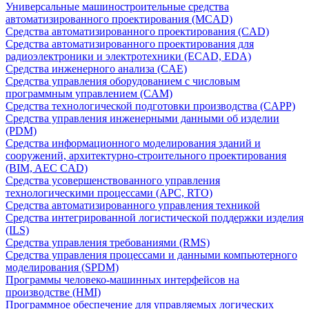
Универсальные машиностроительные средства
автоматизированного проектирования (MCAD)
Средства автоматизированного проектирования (CAD)
Средства автоматизированного проектирования для
радиоэлектроники и электротехники (ECAD, EDA)
Средства инженерного анализа (CAE)
Средства управления оборудованием с числовым
программным управлением (CAM)
Средства технологической подготовки производства (CAPP)
Средства управления инженерными данными об изделии
(PDM)
Средства информационного моделирования зданий и
сооружений, архитектурно-строительного проектирования
(BIM, AEC CAD)
Средства усовершенствованного управления
технологическими процессами (APC, RTO)
Средства автоматизированного управления техникой
Средства интегрированной логистической поддержки изделия
(ILS)
Средства управления требованиями (RMS)
Средства управления процессами и данными компьютерного
моделирования (SPDM)
Программы человеко-машинных интерфейсов на
производстве (HMI)
Программное обеспечение для управляемых логических