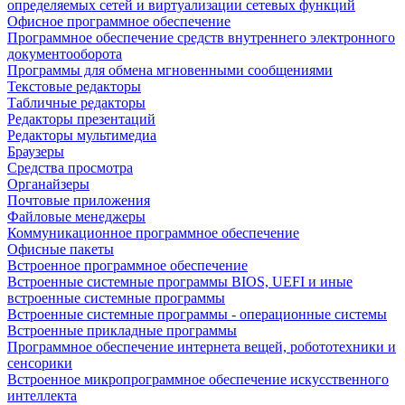
определяемых сетей и виртуализации сетевых функций
Офисное программное обеспечение
Программное обеспечение средств внутреннего электронного
документооборота
Программы для обмена мгновенными сообщениями
Текстовые редакторы
Табличные редакторы
Редакторы презентаций
Редакторы мультимедиа
Браузеры
Средства просмотра
Органайзеры
Почтовые приложения
Файловые менеджеры
Коммуникационное программное обеспечение
Офисные пакеты
Встроенное программное обеспечение
Встроенные системные программы BIOS, UEFI и иные
встроенные системные программы
Встроенные системные программы - операционные системы
Встроенные прикладные программы
Программное обеспечение интернета вещей, робототехники и
сенсорики
Встроенное микропрограммное обеспечение искусственного
интеллекта