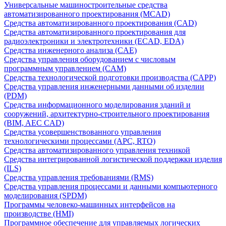
Универсальные машиностроительные средства
автоматизированного проектирования (MCAD)
Средства автоматизированного проектирования (CAD)
Средства автоматизированного проектирования для
радиоэлектроники и электротехники (ECAD, EDA)
Средства инженерного анализа (CAE)
Средства управления оборудованием с числовым
программным управлением (CAM)
Средства технологической подготовки производства (CAPP)
Средства управления инженерными данными об изделии
(PDM)
Средства информационного моделирования зданий и
сооружений, архитектурно-строительного проектирования
(BIM, AEC CAD)
Средства усовершенствованного управления
технологическими процессами (APC, RTO)
Средства автоматизированного управления техникой
Средства интегрированной логистической поддержки изделия
(ILS)
Средства управления требованиями (RMS)
Средства управления процессами и данными компьютерного
моделирования (SPDM)
Программы человеко-машинных интерфейсов на
производстве (HMI)
Программное обеспечение для управляемых логических