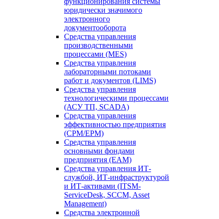
функционирования системы
юридически значимого
электронного
документооборота
Средства управления
производственными
процессами (MES)
Средства управления
лабораторными потоками
работ и документов (LIMS)
Средства управления
технологическими процессами
(АСУ ТП, SCADA)
Средства управления
эффективностью предприятия
(CPM/EPM)
Средства управления
основными фондами
предприятия (EAM)
Средства управления ИТ-
службой, ИТ-инфраструктурой
и ИТ-активами (ITSM-
ServiceDesk, SCCM, Asset
Management)
Средства электронной