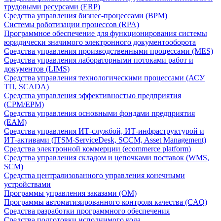
трудовыми ресурсами (ERP)
Средства управления бизнес-процессами (BPM)
Системы роботизации процессов (RPA)
Программное обеспечение для функционирования системы
юридически значимого электронного документооборота
Средства управления производственными процессами (MES)
Средства управления лабораторными потоками работ и
документов (LIMS)
Средства управления технологическими процессами (АСУ
ТП, SCADA)
Средства управления эффективностью предприятия
(CPM/EPM)
Средства управления основными фондами предприятия
(EAM)
Средства управления ИТ-службой, ИТ-инфраструктурой и
ИТ-активами (ITSM-ServiceDesk, SCCM, Asset Management)
Средства электронной коммерции (ecommerce platform)
Средства управления складом и цепочками поставок (WMS,
SCM)
Средства централизованного управления конечными
устройствами
Программы управления заказами (OM)
Программы автоматизированного контроля качества (CAQ)
Средства разработки программного обеспечения
Средства подготовки исполнимого кода