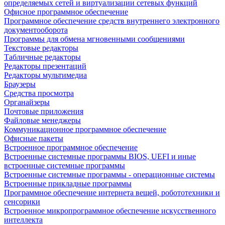
определяемых сетей и виртуализации сетевых функций
Офисное программное обеспечение
Программное обеспечение средств внутреннего электронного
документооборота
Программы для обмена мгновенными сообщениями
Текстовые редакторы
Табличные редакторы
Редакторы презентаций
Редакторы мультимедиа
Браузеры
Средства просмотра
Органайзеры
Почтовые приложения
Файловые менеджеры
Коммуникационное программное обеспечение
Офисные пакеты
Встроенное программное обеспечение
Встроенные системные программы BIOS, UEFI и иные
встроенные системные программы
Встроенные системные программы - операционные системы
Встроенные прикладные программы
Программное обеспечение интернета вещей, робототехники и
сенсорики
Встроенное микропрограммное обеспечение искусственного
интеллекта