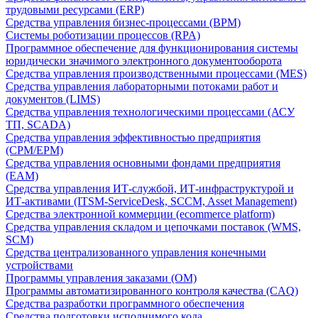
трудовыми ресурсами (ERP)
Средства управления бизнес-процессами (BPM)
Системы роботизации процессов (RPA)
Программное обеспечение для функционирования системы
юридически значимого электронного документооборота
Средства управления производственными процессами (MES)
Средства управления лабораторными потоками работ и
документов (LIMS)
Средства управления технологическими процессами (АСУ
ТП, SCADA)
Средства управления эффективностью предприятия
(CPM/EPM)
Средства управления основными фондами предприятия
(EAM)
Средства управления ИТ-службой, ИТ-инфраструктурой и
ИТ-активами (ITSM-ServiceDesk, SCCM, Asset Management)
Средства электронной коммерции (ecommerce platform)
Средства управления складом и цепочками поставок (WMS,
SCM)
Средства централизованного управления конечными
устройствами
Программы управления заказами (OM)
Программы автоматизированного контроля качества (CAQ)
Средства разработки программного обеспечения
Средства подготовки исполнимого кода