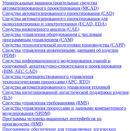
Универсальные машиностроительные средства
автоматизированного проектирования (MCAD)
Средства автоматизированного проектирования (CAD)
Средства автоматизированного проектирования для
радиоэлектроники и электротехники (ECAD, EDA)
Средства инженерного анализа (CAE)
Средства управления оборудованием с числовым
программным управлением (CAM)
Средства технологической подготовки производства (CAPP)
Средства управления инженерными данными об изделии
(PDM)
Средства информационного моделирования зданий и
сооружений, архитектурно-строительного проектирования
(BIM, AEC CAD)
Средства усовершенствованного управления
технологическими процессами (APC, RTO)
Средства автоматизированного управления техникой
Средства интегрированной логистической поддержки изделия
(ILS)
Средства управления требованиями (RMS)
Средства управления процессами и данными компьютерного
моделирования (SPDM)
Программы человеко-машинных интерфейсов на
производстве (HMI)
Программное обеспечение для управляемых логических