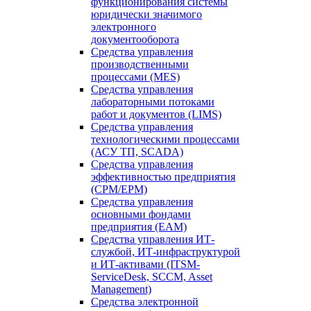
функционирования системы
юридически значимого
электронного
документооборота
Средства управления
производственными
процессами (MES)
Средства управления
лабораторными потоками
работ и документов (LIMS)
Средства управления
технологическими процессами
(АСУ ТП, SCADA)
Средства управления
эффективностью предприятия
(CPM/EPM)
Средства управления
основными фондами
предприятия (EAM)
Средства управления ИТ-
службой, ИТ-инфраструктурой
и ИТ-активами (ITSM-
ServiceDesk, SCCM, Asset
Management)
Средства электронной