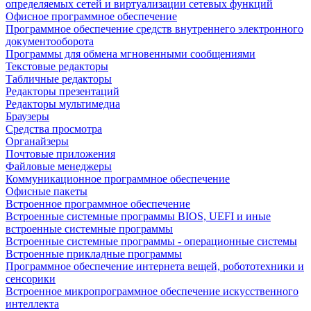
определяемых сетей и виртуализации сетевых функций
Офисное программное обеспечение
Программное обеспечение средств внутреннего электронного
документооборота
Программы для обмена мгновенными сообщениями
Текстовые редакторы
Табличные редакторы
Редакторы презентаций
Редакторы мультимедиа
Браузеры
Средства просмотра
Органайзеры
Почтовые приложения
Файловые менеджеры
Коммуникационное программное обеспечение
Офисные пакеты
Встроенное программное обеспечение
Встроенные системные программы BIOS, UEFI и иные
встроенные системные программы
Встроенные системные программы - операционные системы
Встроенные прикладные программы
Программное обеспечение интернета вещей, робототехники и
сенсорики
Встроенное микропрограммное обеспечение искусственного
интеллекта