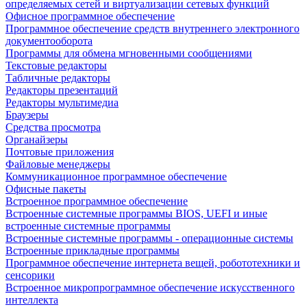
определяемых сетей и виртуализации сетевых функций
Офисное программное обеспечение
Программное обеспечение средств внутреннего электронного
документооборота
Программы для обмена мгновенными сообщениями
Текстовые редакторы
Табличные редакторы
Редакторы презентаций
Редакторы мультимедиа
Браузеры
Средства просмотра
Органайзеры
Почтовые приложения
Файловые менеджеры
Коммуникационное программное обеспечение
Офисные пакеты
Встроенное программное обеспечение
Встроенные системные программы BIOS, UEFI и иные
встроенные системные программы
Встроенные системные программы - операционные системы
Встроенные прикладные программы
Программное обеспечение интернета вещей, робототехники и
сенсорики
Встроенное микропрограммное обеспечение искусственного
интеллекта