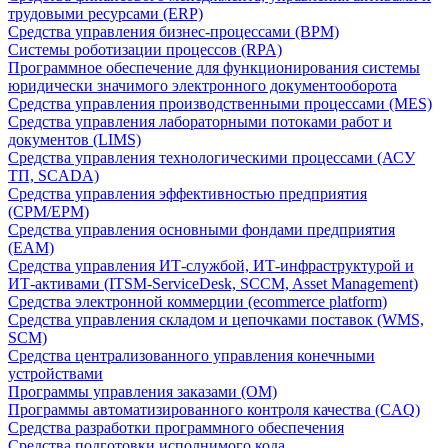
трудовыми ресурсами (ERP)
Средства управления бизнес-процессами (BPM)
Системы роботизации процессов (RPA)
Программное обеспечение для функционирования системы
юридически значимого электронного документооборота
Средства управления производственными процессами (MES)
Средства управления лабораторными потоками работ и
документов (LIMS)
Средства управления технологическими процессами (АСУ
ТП, SCADA)
Средства управления эффективностью предприятия
(CPM/EPM)
Средства управления основными фондами предприятия
(EAM)
Средства управления ИТ-службой, ИТ-инфраструктурой и
ИТ-активами (ITSM-ServiceDesk, SCCM, Asset Management)
Средства электронной коммерции (ecommerce platform)
Средства управления складом и цепочками поставок (WMS,
SCM)
Средства централизованного управления конечными
устройствами
Программы управления заказами (OM)
Программы автоматизированного контроля качества (CAQ)
Средства разработки программного обеспечения
Средства подготовки исполнимого кода