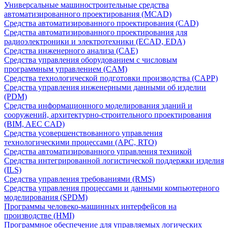
Универсальные машиностроительные средства
автоматизированного проектирования (MCAD)
Средства автоматизированного проектирования (CAD)
Средства автоматизированного проектирования для
радиоэлектроники и электротехники (ECAD, EDA)
Средства инженерного анализа (CAE)
Средства управления оборудованием с числовым
программным управлением (CAM)
Средства технологической подготовки производства (CAPP)
Средства управления инженерными данными об изделии
(PDM)
Средства информационного моделирования зданий и
сооружений, архитектурно-строительного проектирования
(BIM, AEC CAD)
Средства усовершенствованного управления
технологическими процессами (APC, RTO)
Средства автоматизированного управления техникой
Средства интегрированной логистической поддержки изделия
(ILS)
Средства управления требованиями (RMS)
Средства управления процессами и данными компьютерного
моделирования (SPDM)
Программы человеко-машинных интерфейсов на
производстве (HMI)
Программное обеспечение для управляемых логических