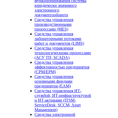
функционирования системы
юридически значимого
электронного
документооборота
Средства управления
производственными
процессами (MES)
Средства управления
лабораторными потоками
работ и документов (LIMS)
Средства управления
технологическими процессами
(АСУ ТП, SCADA)
Средства управления
эффективностью предприятия
(CPM/EPM)
Средства управления
основными фондами
предприятия (EAM)
Средства управления ИТ-
службой, ИТ-инфраструктурой
и ИТ-активами (ITSM-
ServiceDesk, SCCM, Asset
Management)
Средства электронной