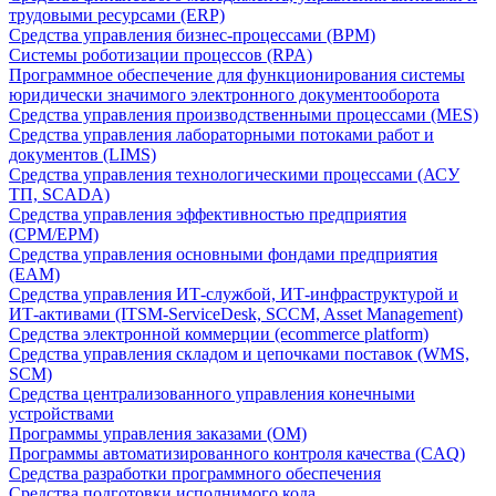
трудовыми ресурсами (ERP)
Средства управления бизнес-процессами (BPM)
Системы роботизации процессов (RPA)
Программное обеспечение для функционирования системы
юридически значимого электронного документооборота
Средства управления производственными процессами (MES)
Средства управления лабораторными потоками работ и
документов (LIMS)
Средства управления технологическими процессами (АСУ
ТП, SCADA)
Средства управления эффективностью предприятия
(CPM/EPM)
Средства управления основными фондами предприятия
(EAM)
Средства управления ИТ-службой, ИТ-инфраструктурой и
ИТ-активами (ITSM-ServiceDesk, SCCM, Asset Management)
Средства электронной коммерции (ecommerce platform)
Средства управления складом и цепочками поставок (WMS,
SCM)
Средства централизованного управления конечными
устройствами
Программы управления заказами (OM)
Программы автоматизированного контроля качества (CAQ)
Средства разработки программного обеспечения
Средства подготовки исполнимого кода