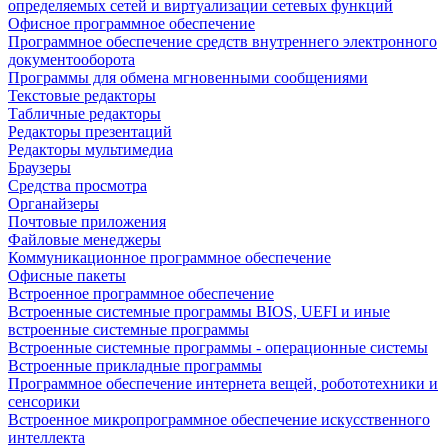
определяемых сетей и виртуализации сетевых функций
Офисное программное обеспечение
Программное обеспечение средств внутреннего электронного
документооборота
Программы для обмена мгновенными сообщениями
Текстовые редакторы
Табличные редакторы
Редакторы презентаций
Редакторы мультимедиа
Браузеры
Средства просмотра
Органайзеры
Почтовые приложения
Файловые менеджеры
Коммуникационное программное обеспечение
Офисные пакеты
Встроенное программное обеспечение
Встроенные системные программы BIOS, UEFI и иные
встроенные системные программы
Встроенные системные программы - операционные системы
Встроенные прикладные программы
Программное обеспечение интернета вещей, робототехники и
сенсорики
Встроенное микропрограммное обеспечение искусственного
интеллекта