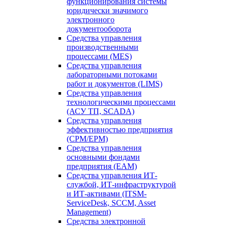
функционирования системы
юридически значимого
электронного
документооборота
Средства управления
производственными
процессами (MES)
Средства управления
лабораторными потоками
работ и документов (LIMS)
Средства управления
технологическими процессами
(АСУ ТП, SCADA)
Средства управления
эффективностью предприятия
(CPM/EPM)
Средства управления
основными фондами
предприятия (EAM)
Средства управления ИТ-
службой, ИТ-инфраструктурой
и ИТ-активами (ITSM-
ServiceDesk, SCCM, Asset
Management)
Средства электронной