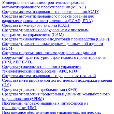
Универсальные машиностроительные средства
автоматизированного проектирования (MCAD)
Средства автоматизированного проектирования (CAD)
Средства автоматизированного проектирования для
радиоэлектроники и электротехники (ECAD, EDA)
Средства инженерного анализа (CAE)
Средства управления оборудованием с числовым
программным управлением (CAM)
Средства технологической подготовки производства (CAPP)
Средства управления инженерными данными об изделии
(PDM)
Средства информационного моделирования зданий и
сооружений, архитектурно-строительного проектирования
(BIM, AEC CAD)
Средства усовершенствованного управления
технологическими процессами (APC, RTO)
Средства автоматизированного управления техникой
Средства интегрированной логистической поддержки изделия
(ILS)
Средства управления требованиями (RMS)
Средства управления процессами и данными компьютерного
моделирования (SPDM)
Программы человеко-машинных интерфейсов на
производстве (HMI)
Программное обеспечение для управляемых логических