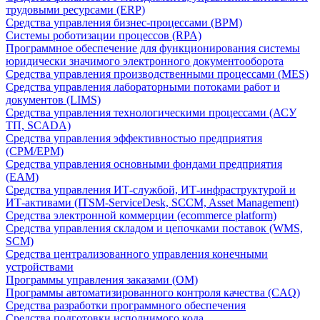
трудовыми ресурсами (ERP)
Средства управления бизнес-процессами (BPM)
Системы роботизации процессов (RPA)
Программное обеспечение для функционирования системы
юридически значимого электронного документооборота
Средства управления производственными процессами (MES)
Средства управления лабораторными потоками работ и
документов (LIMS)
Средства управления технологическими процессами (АСУ
ТП, SCADA)
Средства управления эффективностью предприятия
(CPM/EPM)
Средства управления основными фондами предприятия
(EAM)
Средства управления ИТ-службой, ИТ-инфраструктурой и
ИТ-активами (ITSM-ServiceDesk, SCCM, Asset Management)
Средства электронной коммерции (ecommerce platform)
Средства управления складом и цепочками поставок (WMS,
SCM)
Средства централизованного управления конечными
устройствами
Программы управления заказами (OM)
Программы автоматизированного контроля качества (CAQ)
Средства разработки программного обеспечения
Средства подготовки исполнимого кода