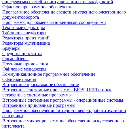
определяемых сетей и виртуализации сетевых функций
Офисное программное обеспечение
Программное обеспечение средств внутреннего электронного
документооборота
Программы для обмена мгновенными сообщениями
Текстовые редакторы
Табличные редакторы
Редакторы презентаций
Редакторы мультимедиа
Браузеры
Средства просмотра
Органайзеры
Почтовые приложения
Файловые менеджеры
Коммуникационное программное обеспечение
Офисные пакеты
Встроенное программное обеспечение
Встроенные системные программы BIOS, UEFI и иные
встроенные системные программы
Встроенные системные программы - операционные системы
Встроенные прикладные программы
Программное обеспечение интернета вещей, робототехники и
сенсорики
Встроенное микропрограммное обеспечение искусственного
интеллекта