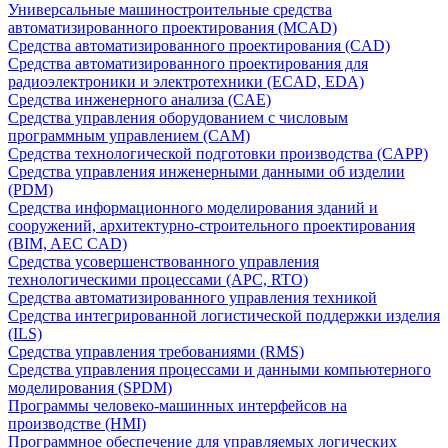
Универсальные машиностроительные средства
автоматизированного проектирования (MCAD)
Средства автоматизированного проектирования (CAD)
Средства автоматизированного проектирования для
радиоэлектроники и электротехники (ECAD, EDA)
Средства инженерного анализа (CAE)
Средства управления оборудованием с числовым
программным управлением (CAM)
Средства технологической подготовки производства (CAPP)
Средства управления инженерными данными об изделии
(PDM)
Средства информационного моделирования зданий и
сооружений, архитектурно-строительного проектирования
(BIM, AEC CAD)
Средства усовершенствованного управления
технологическими процессами (APC, RTO)
Средства автоматизированного управления техникой
Средства интегрированной логистической поддержки изделия
(ILS)
Средства управления требованиями (RMS)
Средства управления процессами и данными компьютерного
моделирования (SPDM)
Программы человеко-машинных интерфейсов на
производстве (HMI)
Программное обеспечение для управляемых логических