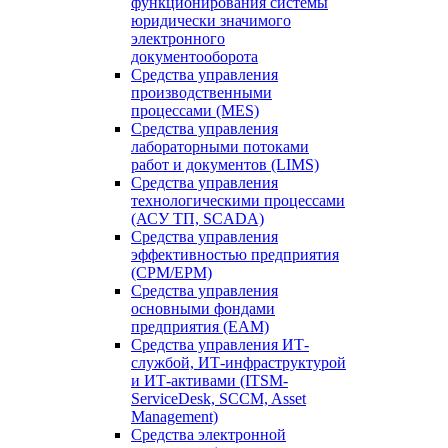
функционирования системы
юридически значимого
электронного
документооборота
Средства управления
производственными
процессами (MES)
Средства управления
лабораторными потоками
работ и документов (LIMS)
Средства управления
технологическими процессами
(АСУ ТП, SCADA)
Средства управления
эффективностью предприятия
(CPM/EPM)
Средства управления
основными фондами
предприятия (EAM)
Средства управления ИТ-
службой, ИТ-инфраструктурой
и ИТ-активами (ITSM-
ServiceDesk, SCCM, Asset
Management)
Средства электронной