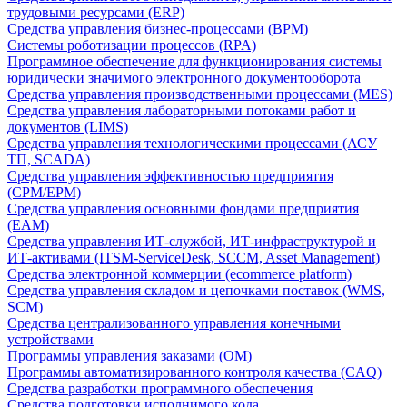
трудовыми ресурсами (ERP)
Средства управления бизнес-процессами (BPM)
Системы роботизации процессов (RPA)
Программное обеспечение для функционирования системы
юридически значимого электронного документооборота
Средства управления производственными процессами (MES)
Средства управления лабораторными потоками работ и
документов (LIMS)
Средства управления технологическими процессами (АСУ
ТП, SCADA)
Средства управления эффективностью предприятия
(CPM/EPM)
Средства управления основными фондами предприятия
(EAM)
Средства управления ИТ-службой, ИТ-инфраструктурой и
ИТ-активами (ITSM-ServiceDesk, SCCM, Asset Management)
Средства электронной коммерции (ecommerce platform)
Средства управления складом и цепочками поставок (WMS,
SCM)
Средства централизованного управления конечными
устройствами
Программы управления заказами (OM)
Программы автоматизированного контроля качества (CAQ)
Средства разработки программного обеспечения
Средства подготовки исполнимого кода