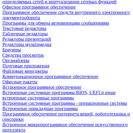
определяемых сетей и виртуализации сетевых функций
Офисное программное обеспечение
Программное обеспечение средств внутреннего электронного
документооборота
Программы для обмена мгновенными сообщениями
Текстовые редакторы
Табличные редакторы
Редакторы презентаций
Редакторы мультимедиа
Браузеры
Средства просмотра
Органайзеры
Почтовые приложения
Файловые менеджеры
Коммуникационное программное обеспечение
Офисные пакеты
Встроенное программное обеспечение
Встроенные системные программы BIOS, UEFI и иные
встроенные системные программы
Встроенные системные программы - операционные системы
Встроенные прикладные программы
Программное обеспечение интернета вещей, робототехники и
сенсорики
Встроенное микропрограммное обеспечение искусственного
интеллекта