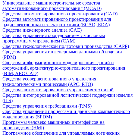
Универсальные машиностроительные средства
автоматизированного проектирования (MCAD)
Средства автоматизированного проектирования (CAD)
Средства автоматизированного проектирования для
радиоэлектроники и электротехники (ECAD, EDA)
Средства инженерного анализа (CAE)
Средства управления оборудованием с числовым
программным управлением (CAM)
Средства технологической подготовки производства (CAPP)
Средства управления инженерными данными об изделии
(PDM)
Средства информационного моделирования зданий и
сооружений, архитектурно-строительного проектирования
(BIM, AEC CAD)
Средства усовершенствованного управления
технологическими процессами (APC, RTO)
Средства автоматизированного управления техникой
Средства интегрированной логистической поддержки изделия
(ILS)
Средства управления требованиями (RMS)
Средства управления процессами и данными компьютерного
моделирования (SPDM)
Программы человеко-машинных интерфейсов на
производстве (HMI)
Программное обеспечение для управляемых логических