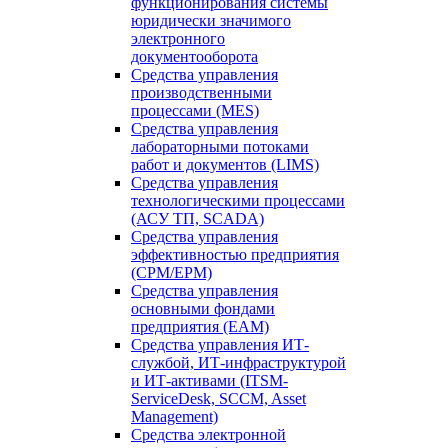
функционирования системы
юридически значимого
электронного
документооборота
Средства управления
производственными
процессами (MES)
Средства управления
лабораторными потоками
работ и документов (LIMS)
Средства управления
технологическими процессами
(АСУ ТП, SCADA)
Средства управления
эффективностью предприятия
(CPM/EPM)
Средства управления
основными фондами
предприятия (EAM)
Средства управления ИТ-
службой, ИТ-инфраструктурой
и ИТ-активами (ITSM-
ServiceDesk, SCCM, Asset
Management)
Средства электронной