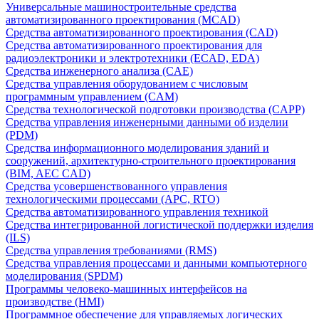
Универсальные машиностроительные средства
автоматизированного проектирования (MCAD)
Средства автоматизированного проектирования (CAD)
Средства автоматизированного проектирования для
радиоэлектроники и электротехники (ECAD, EDA)
Средства инженерного анализа (CAE)
Средства управления оборудованием с числовым
программным управлением (CAM)
Средства технологической подготовки производства (CAPP)
Средства управления инженерными данными об изделии
(PDM)
Средства информационного моделирования зданий и
сооружений, архитектурно-строительного проектирования
(BIM, AEC CAD)
Средства усовершенствованного управления
технологическими процессами (APC, RTO)
Средства автоматизированного управления техникой
Средства интегрированной логистической поддержки изделия
(ILS)
Средства управления требованиями (RMS)
Средства управления процессами и данными компьютерного
моделирования (SPDM)
Программы человеко-машинных интерфейсов на
производстве (HMI)
Программное обеспечение для управляемых логических