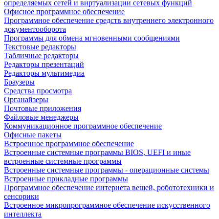
определяемых сетей и виртуализации сетевых функций
Офисное программное обеспечение
Программное обеспечение средств внутреннего электронного
документооборота
Программы для обмена мгновенными сообщениями
Текстовые редакторы
Табличные редакторы
Редакторы презентаций
Редакторы мультимедиа
Браузеры
Средства просмотра
Органайзеры
Почтовые приложения
Файловые менеджеры
Коммуникационное программное обеспечение
Офисные пакеты
Встроенное программное обеспечение
Встроенные системные программы BIOS, UEFI и иные
встроенные системные программы
Встроенные системные программы - операционные системы
Встроенные прикладные программы
Программное обеспечение интернета вещей, робототехники и
сенсорики
Встроенное микропрограммное обеспечение искусственного
интеллекта