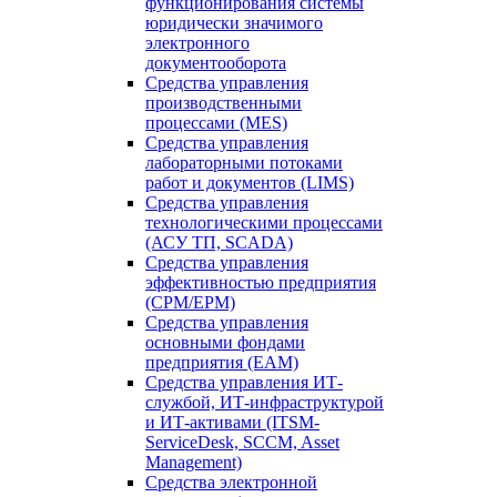
функционирования системы
юридически значимого
электронного
документооборота
Средства управления
производственными
процессами (MES)
Средства управления
лабораторными потоками
работ и документов (LIMS)
Средства управления
технологическими процессами
(АСУ ТП, SCADA)
Средства управления
эффективностью предприятия
(CPM/EPM)
Средства управления
основными фондами
предприятия (EAM)
Средства управления ИТ-
службой, ИТ-инфраструктурой
и ИТ-активами (ITSM-
ServiceDesk, SCCM, Asset
Management)
Средства электронной