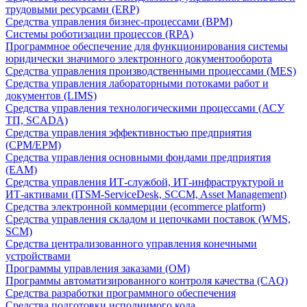
трудовыми ресурсами (ERP)
Средства управления бизнес-процессами (BPM)
Системы роботизации процессов (RPA)
Программное обеспечение для функционирования системы
юридически значимого электронного документооборота
Средства управления производственными процессами (MES)
Средства управления лабораторными потоками работ и
документов (LIMS)
Средства управления технологическими процессами (АСУ
ТП, SCADA)
Средства управления эффективностью предприятия
(CPM/EPM)
Средства управления основными фондами предприятия
(EAM)
Средства управления ИТ-службой, ИТ-инфраструктурой и
ИТ-активами (ITSM-ServiceDesk, SCCM, Asset Management)
Средства электронной коммерции (ecommerce platform)
Средства управления складом и цепочками поставок (WMS,
SCM)
Средства централизованного управления конечными
устройствами
Программы управления заказами (OM)
Программы автоматизированного контроля качества (CAQ)
Средства разработки программного обеспечения
Средства подготовки исполнимого кода