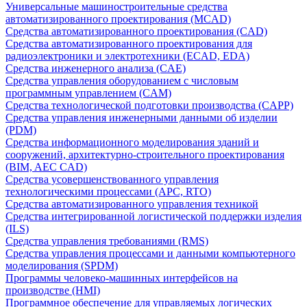
Универсальные машиностроительные средства
автоматизированного проектирования (MCAD)
Средства автоматизированного проектирования (CAD)
Средства автоматизированного проектирования для
радиоэлектроники и электротехники (ECAD, EDA)
Средства инженерного анализа (CAE)
Средства управления оборудованием с числовым
программным управлением (CAM)
Средства технологической подготовки производства (CAPP)
Средства управления инженерными данными об изделии
(PDM)
Средства информационного моделирования зданий и
сооружений, архитектурно-строительного проектирования
(BIM, AEC CAD)
Средства усовершенствованного управления
технологическими процессами (APC, RTO)
Средства автоматизированного управления техникой
Средства интегрированной логистической поддержки изделия
(ILS)
Средства управления требованиями (RMS)
Средства управления процессами и данными компьютерного
моделирования (SPDM)
Программы человеко-машинных интерфейсов на
производстве (HMI)
Программное обеспечение для управляемых логических