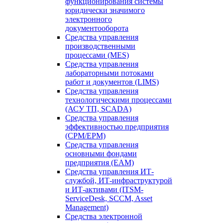
функционирования системы
юридически значимого
электронного
документооборота
Средства управления
производственными
процессами (MES)
Средства управления
лабораторными потоками
работ и документов (LIMS)
Средства управления
технологическими процессами
(АСУ ТП, SCADA)
Средства управления
эффективностью предприятия
(CPM/EPM)
Средства управления
основными фондами
предприятия (EAM)
Средства управления ИТ-
службой, ИТ-инфраструктурой
и ИТ-активами (ITSM-
ServiceDesk, SCCM, Asset
Management)
Средства электронной