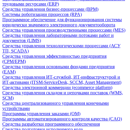
трудовыми ресурсами (ERP)
Средства управления бизнес-процессами (BPM)
Системы роботизации процессов (RPA)
Программное обеспечение для функционирования системы
юридически значимого электронного документооборота
Средства управления производственными процессами (MES)
Средства управления лабораторными потоками работ и
документов (LIMS)
Средства управления технологическими процессами (АСУ
ТП, SCADA)
Средства управления эффективностью предприятия
(CPM/EPM)
Средства управления основными фондами предприятия
(EAM)
Средства управления ИТ-службой, ИТ-инфраструктурой и
ИТ-активами (ITSM-ServiceDesk, SCCM, Asset Management)
Средства электронной коммерции (ecommerce platform)
Средства управления складом и цепочками поставок (WMS,
SCM)
Средства централизованного управления конечными
устройствами
Программы управления заказами (OM)
Программы автоматизированного контроля качества (CAQ)
Средства разработки программного обеспечения
Средства подготовки исполнимого кода