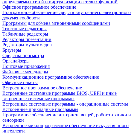
определяемых сетей и виртуализации сетевых функций
Офисное программное обеспечение
Программное обеспечение средств внутреннего электронного
документооборота
Программы для обмена мгновенными сообщениями
Текстовые редакторы
Табличные редакторы
Редакторы презентаций
Редакторы мультимедиа
Браузеры
Средства просмотра
Органайзеры
Почтовые приложения
Файловые менеджеры
Коммуникационное программное обеспечение
Офисные пакеты
Встроенное программное обеспечение
Встроенные системные программы BIOS, UEFI и иные
встроенные системные программы
Встроенные системные программы - операционные системы
Встроенные прикладные программы
Программное обеспечение интернета вещей, робототехники и
сенсорики
Встроенное микропрограммное обеспечение искусственного
интеллекта