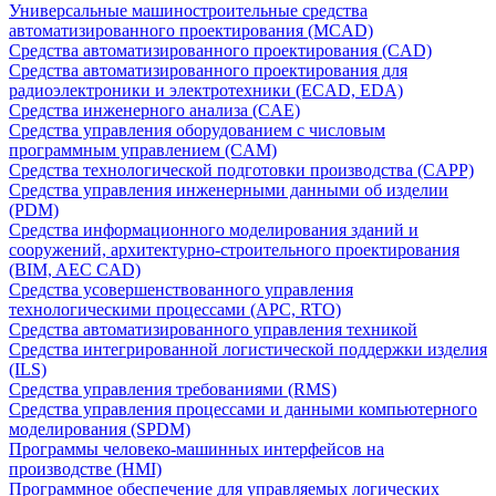
Универсальные машиностроительные средства
автоматизированного проектирования (MCAD)
Средства автоматизированного проектирования (CAD)
Средства автоматизированного проектирования для
радиоэлектроники и электротехники (ECAD, EDA)
Средства инженерного анализа (CAE)
Средства управления оборудованием с числовым
программным управлением (CAM)
Средства технологической подготовки производства (CAPP)
Средства управления инженерными данными об изделии
(PDM)
Средства информационного моделирования зданий и
сооружений, архитектурно-строительного проектирования
(BIM, AEC CAD)
Средства усовершенствованного управления
технологическими процессами (APC, RTO)
Средства автоматизированного управления техникой
Средства интегрированной логистической поддержки изделия
(ILS)
Средства управления требованиями (RMS)
Средства управления процессами и данными компьютерного
моделирования (SPDM)
Программы человеко-машинных интерфейсов на
производстве (HMI)
Программное обеспечение для управляемых логических