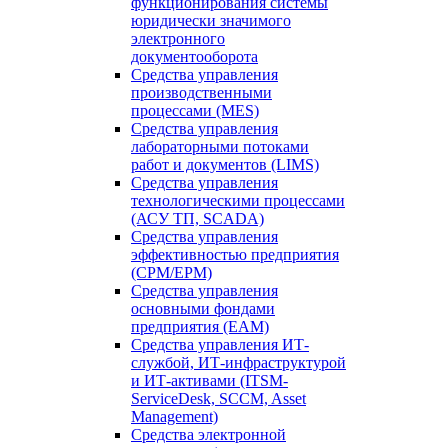
функционирования системы
юридически значимого
электронного
документооборота
Средства управления
производственными
процессами (MES)
Средства управления
лабораторными потоками
работ и документов (LIMS)
Средства управления
технологическими процессами
(АСУ ТП, SCADA)
Средства управления
эффективностью предприятия
(CPM/EPM)
Средства управления
основными фондами
предприятия (EAM)
Средства управления ИТ-
службой, ИТ-инфраструктурой
и ИТ-активами (ITSM-
ServiceDesk, SCCM, Asset
Management)
Средства электронной