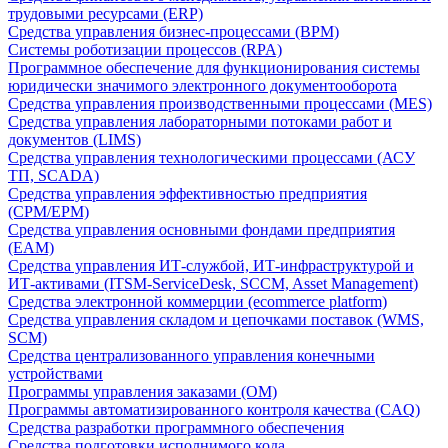
трудовыми ресурсами (ERP)
Средства управления бизнес-процессами (BPM)
Системы роботизации процессов (RPA)
Программное обеспечение для функционирования системы
юридически значимого электронного документооборота
Средства управления производственными процессами (MES)
Средства управления лабораторными потоками работ и
документов (LIMS)
Средства управления технологическими процессами (АСУ
ТП, SCADA)
Средства управления эффективностью предприятия
(CPM/EPM)
Средства управления основными фондами предприятия
(EAM)
Средства управления ИТ-службой, ИТ-инфраструктурой и
ИТ-активами (ITSM-ServiceDesk, SCCM, Asset Management)
Средства электронной коммерции (ecommerce platform)
Средства управления складом и цепочками поставок (WMS,
SCM)
Средства централизованного управления конечными
устройствами
Программы управления заказами (OM)
Программы автоматизированного контроля качества (CAQ)
Средства разработки программного обеспечения
Средства подготовки исполнимого кода