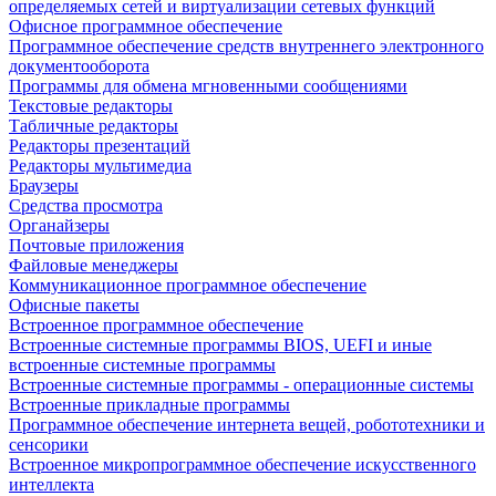
определяемых сетей и виртуализации сетевых функций
Офисное программное обеспечение
Программное обеспечение средств внутреннего электронного
документооборота
Программы для обмена мгновенными сообщениями
Текстовые редакторы
Табличные редакторы
Редакторы презентаций
Редакторы мультимедиа
Браузеры
Средства просмотра
Органайзеры
Почтовые приложения
Файловые менеджеры
Коммуникационное программное обеспечение
Офисные пакеты
Встроенное программное обеспечение
Встроенные системные программы BIOS, UEFI и иные
встроенные системные программы
Встроенные системные программы - операционные системы
Встроенные прикладные программы
Программное обеспечение интернета вещей, робототехники и
сенсорики
Встроенное микропрограммное обеспечение искусственного
интеллекта